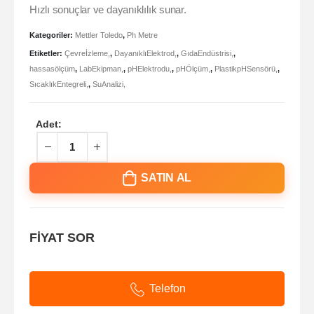
Hızlı sonuçlar ve dayanıklılık sunar.
Kategoriler:
Mettler Toledo
,
Ph Metre
Etiketler:
Çevreİzleme,
,
DayanıklıElektrod,
,
GıdaEndüstrisi,
,
hassasölçüm
,
LabEkipman,
,
pHElektrodu,
,
pHÖlçüm,
,
PlastikpHSensörü,
,
SıcaklıkEntegreli,
,
SuAnalizi,
Adet:
SATIN AL
FİYAT SOR
Telefon