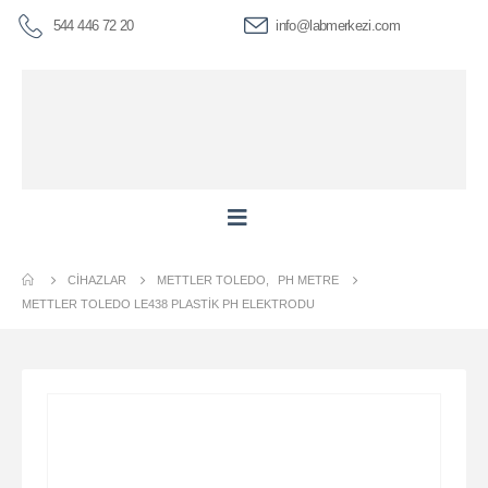
544 446 72 20
info@labmerkezi.com
CIHAZLAR
METTLER TOLEDO
,
PH METRE
METTLER TOLEDO LE438 PLASTIK PH ELEKTRODU