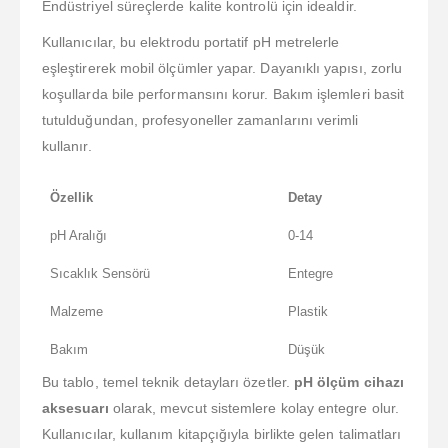
Endüstriyel süreçlerde kalite kontrolü için idealdir.
Kullanıcılar, bu elektrodu portatif pH metrelerle
eşleştirerek mobil ölçümler yapar. Dayanıklı yapısı, zorlu
koşullarda bile performansını korur. Bakım işlemleri basit
tutulduğundan, profesyoneller zamanlarını verimli
kullanır.
Özellik
Detay
pH Aralığı
0-14
Sıcaklık Sensörü
Entegre
Malzeme
Plastik
Bakım
Düşük
Bu tablo, temel teknik detayları özetler.
pH ölçüm cihazı
aksesuarı
olarak, mevcut sistemlere kolay entegre olur.
Kullanıcılar, kullanım kitapçığıyla birlikte gelen talimatları