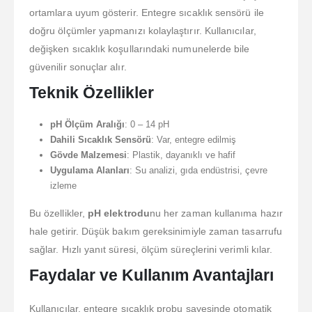
ortamlara uyum gösterir. Entegre sıcaklık sensörü ile
doğru ölçümler yapmanızı kolaylaştırır. Kullanıcılar,
değişken sıcaklık koşullarındaki numunelerde bile
güvenilir sonuçlar alır.
Teknik Özellikler
pH Ölçüm Aralığı
: 0 – 14 pH
Dahili Sıcaklık Sensörü
: Var, entegre edilmiş
Gövde Malzemesi
: Plastik, dayanıklı ve hafif
Uygulama Alanları
: Su analizi, gıda endüstrisi, çevre
izleme
Bu özellikler,
pH elektrodu
nu her zaman kullanıma hazır
hale getirir. Düşük bakım gereksinimiyle zaman tasarrufu
sağlar. Hızlı yanıt süresi, ölçüm süreçlerini verimli kılar.
Faydalar ve Kullanım Avantajları
Kullanıcılar, entegre sıcaklık probu sayesinde otomatik