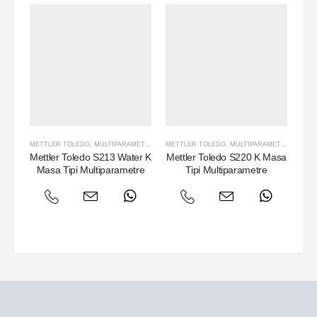
METTLER TOLEDO
,
MULTIPARAMETRE
METTLER TOLEDO
,
MULTIPARAMETRE
MET
Mettler Toledo S213 Water K
Mettler Toledo S220 K Masa
Met
Masa Tipi Multiparametre
Tipi Multiparametre