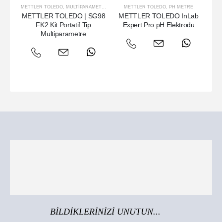
METTLER TOLEDO
,
MULTIPARAMETRE
METTLER TOLEDO
,
PH METRE
METTLER TOLEDO | SG98
METTLER TOLEDO InLab
ME
FK2 Kit Portatif Tip
Expert Pro pH Elektrodu
Multiparametre
BİLDİKLERİNİZİ UNUTUN...