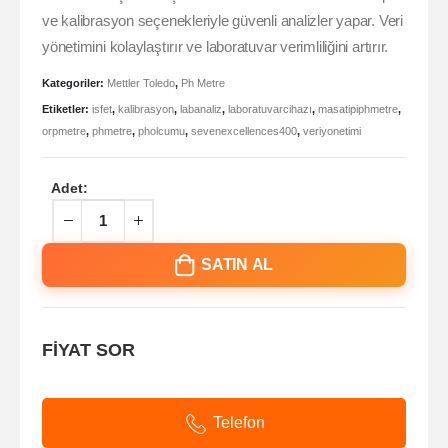
ve kalibrasyon seçenekleriyle güvenli analizler yapar. Veri
yönetimini kolaylaştırır ve laboratuvar verimliliğini artırır.
Kategoriler:
Mettler Toledo
,
Ph Metre
Etiketler:
isfet
,
kalibrasyon
,
labanaliz
,
laboratuvarcihazı
,
masatipiphmetre
,
orpmetre
,
phmetre
,
pholcumu
,
sevenexcellences400
,
veriyonetimi
Adet:
SATIN AL
FİYAT SOR
Telefon