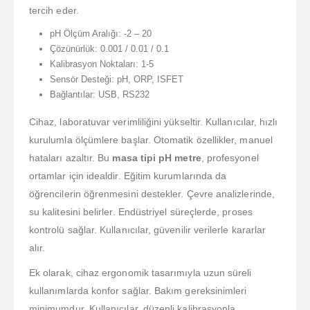
tercih eder.
pH Ölçüm Aralığı: -2 – 20
Çözünürlük: 0.001 / 0.01 / 0.1
Kalibrasyon Noktaları: 1-5
Sensör Desteği: pH, ORP, ISFET
Bağlantılar: USB, RS232
Cihaz, laboratuvar verimliliğini yükseltir. Kullanıcılar, hızlı
kurulumla ölçümlere başlar. Otomatik özellikler, manuel
hataları azaltır. Bu
masa tipi pH metre
, profesyonel
ortamlar için idealdir. Eğitim kurumlarında da
öğrencilerin öğrenmesini destekler. Çevre analizlerinde,
su kalitesini belirler. Endüstriyel süreçlerde, proses
kontrolü sağlar. Kullanıcılar, güvenilir verilerle kararlar
alır.
Ek olarak, cihaz ergonomik tasarımıyla uzun süreli
kullanımlarda konfor sağlar. Bakım gereksinimleri
minimumdur. Kullanıcılar, düzenli kalibrasyonla