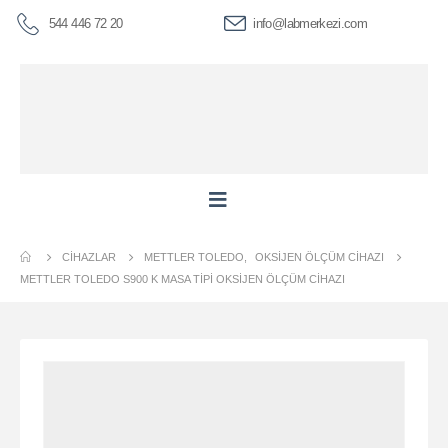
544 446 72 20
info@labmerkezi.com
CIHAZLAR
METTLER TOLEDO
,
OKSIJEN ÖLÇÜM CIHAZI
METTLER TOLEDO S900 K MASA TIPI OKSIJEN ÖLÇÜM CIHAZI