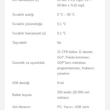
50”den ± %10 mg/L
Sıcaklık aralığı
0 °C – 50 °C
Sıcaklık çözünürlüğü
0,1 °C
Sıcaklık hassasiyeti (±)
0,1 °C
Taşınabilir
No
21 CFR bölüm 11 destek;
GLP; Parola koruması;
Güvenlik ve uyumluluk
SOP”ların metotlara
programlanması; Kullanıcı
yönetimi
ISM desteği
Evet
250 analiz (20.000 veri
Bellek boyutu
noktası)
Veri Aktarımı
PC; Yazıcı; USB stick