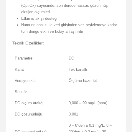
(OptiOx) sayesinde, son derece hassas çözünmüş
oksijen ölçümleri
Etkin iş akışı desteği
Numune analizi ile veri girişinden veri arşivlemeye kadar
tüm döngü etkin ve kolay anlaşılırdır
Teknik Özellikler:
Parametre
DO
Kanal
Tek kanallı
Versiyon kiti
Ölçüme hazır kit
Sensör
DO ölçüm aralığı
0,000 – 99 mg/L (ppm)
DO çözünürlüğü
0.001
0 – 8”den ± 0,1 mg/L; 8 –
DO hassasiyeti (±)
20”den ± 0,2 mg/L; 20 –