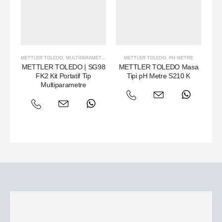
METTLER TOLEDO
,
MULTIPARAMETRE
METTLER TOLEDO
,
PH METRE
MET
METTLER TOLEDO | SG98
METTLER TOLEDO Masa
Met
FK2 Kit Portatif Tip
Tipi pH Metre S210 K
Multiparametre