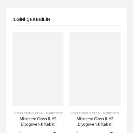
ILGINI ÇEKEBILIR
BİYOGÜVENLIK KABINI
,
MIKROTEST
BİYOGÜVENLIK KABINI
,
MIKROTEST
Mikrotest Class II-A2
Mikrotest Class II-A2
M
Biyogüvenlik Kabini
Biyogüvenlik Kabini