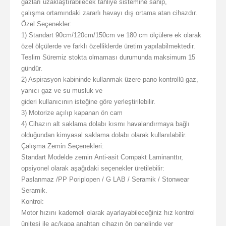
gazları uzaklaştırabilecek tahliye sistemine sahip,
çalışma ortamındaki zararlı havayı dış ortama atan cihazdır.
Özel Seçenekler:
1) Standart 90cm/120cm/150cm ve 180 cm ölçülere ek olarak
özel ölçülerde ve farklı özelliklerde üretim yapılabilmektedir.
Teslim Süremiz stokta olmaması durumunda maksimum 15
gündür.
2) Aspirasyon kabininde kullanmak üzere pano kontrollü gaz,
yanıcı gaz ve su musluk ve
gideri kullanıcının isteğine göre yerleştirilebilir.
3) Motorize açılıp kapanan ön cam
4) Cihazın alt saklama dolabı kısmı havalandırmaya bağlı
olduğundan kimyasal saklama dolabı olarak kullanılabilir.
Çalışma Zemin Seçenekleri:
Standart Modelde zemin Anti-asit Compakt Laminanttır,
opsiyonel olarak aşağıdaki seçenekler üretilebilir:
Paslanmaz /PP Poriplopen / G LAB / Seramik / Stonwear
Seramik.
Kontrol:
Motor hızını kademeli olarak ayarlayabileceğiniz hız kontrol
ünitesi ile aç/kapa anahtarı cihazın ön panelinde yer