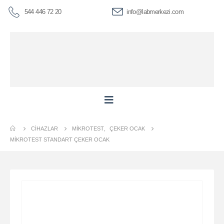
544 446 72 20
info@labmerkezi.com
CIHAZLAR
MIKROTEST
,
ÇEKER OCAK
MIKROTEST STANDART ÇEKER OCAK