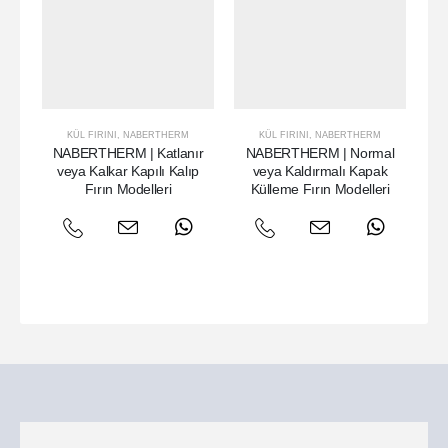
KÜL FIRINI
,
NABERTHERM
KÜL FIRINI
,
NABERTHERM
NABERTHERM | Katlanır
NABERTHERM | Normal
veya Kalkar Kapılı Kalıp
veya Kaldırmalı Kapak
Fırın Modelleri
Külleme Fırın Modelleri
K