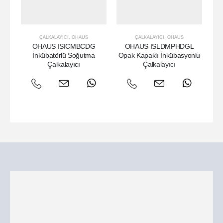
ÇALKALAYICI
,
OHAUS
ÇALKALAYICI
,
OHAUS
OHAUS ISICMBCDG
OHAUS ISLDMPHDGL
İnkübatörlü Soğutma
Opak Kapaklı İnkübasyonlu
Çalkalayıcı
Çalkalayıcı
Çal