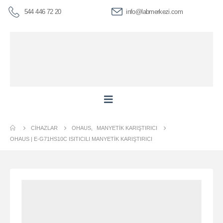
544 446 72 20
info@labmerkezi.com
CIHAZLAR
OHAUS
,
MANYETIK KARIŞTIRICI
OHAUS | E-G71HS10C ISITICILI MANYETIK KARIŞTIRICI