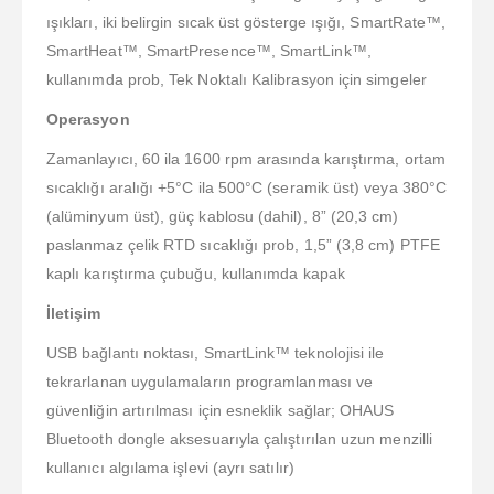
ışıkları, iki belirgin sıcak üst gösterge ışığı, SmartRate™,
SmartHeat™, SmartPresence™, SmartLink™,
kullanımda prob, Tek Noktalı Kalibrasyon için simgeler
Operasyon
Zamanlayıcı, 60 ila 1600 rpm arasında karıştırma, ortam
sıcaklığı aralığı +5°C ila 500°C (seramik üst) veya 380°C
(alüminyum üst), güç kablosu (dahil), 8” (20,3 cm)
paslanmaz çelik RTD sıcaklığı prob, 1,5” (3,8 cm) PTFE
kaplı karıştırma çubuğu, kullanımda kapak
İletişim
USB bağlantı noktası, SmartLink™ teknolojisi ile
tekrarlanan uygulamaların programlanması ve
güvenliğin artırılması için esneklik sağlar; OHAUS
Bluetooth dongle aksesuarıyla çalıştırılan uzun menzilli
kullanıcı algılama işlevi (ayrı satılır)