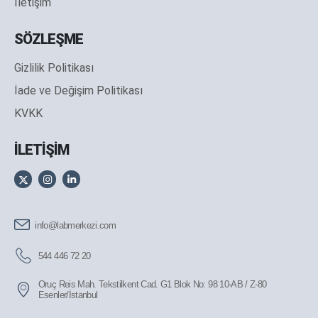
İletişim
SÖZLEŞME
Gizlilik Politikası
İade ve Değişim Politikası
KVKK
İLETİŞİM
info@labmerkezi.com
544 446 72 20
Oruç Reis Mah. Tekstilkent Cad. G1 Blok No: 98 10-AB / Z-80
Esenler/İstanbul