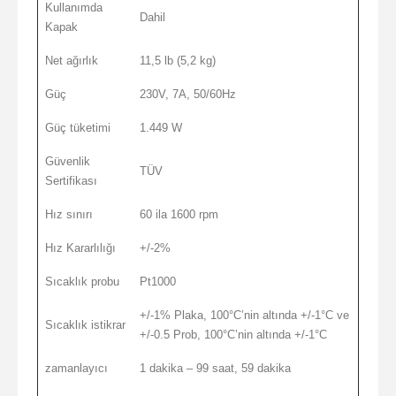
Kullanımda
Dahil
Kapak
Net ağırlık
11,5 lb (5,2 kg)
Güç
230V, 7A, 50/60Hz
Güç tüketimi
1.449 W
Güvenlik
TÜV
Sertifikası
Hız sınırı
60 ila 1600 rpm
Hız Kararlılığı
+/-2%
Sıcaklık probu
Pt1000
+/-1% Plaka, 100°C’nin altında +/-1°C ve
Sıcaklık istikrar
+/-0.5 Prob, 100°C’nin altında +/-1°C
zamanlayıcı
1 dakika – 99 saat, 59 dakika