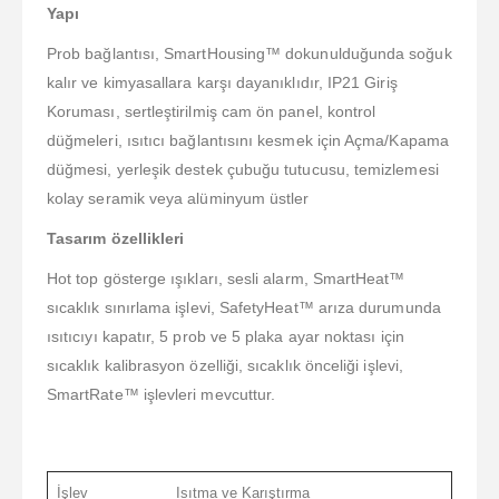
Yapı
Prob bağlantısı, SmartHousing™ dokunulduğunda soğuk
kalır ve kimyasallara karşı dayanıklıdır, IP21 Giriş
Koruması, sertleştirilmiş cam ön panel, kontrol
düğmeleri, ısıtıcı bağlantısını kesmek için Açma/Kapama
düğmesi, yerleşik destek çubuğu tutucusu, temizlemesi
kolay seramik veya alüminyum üstler
Tasarım özellikleri
Hot top gösterge ışıkları, sesli alarm, SmartHeat™
sıcaklık sınırlama işlevi, SafetyHeat™ arıza durumunda
ısıtıcıyı kapatır, 5 prob ve 5 plaka ayar noktası için
sıcaklık kalibrasyon özelliği, sıcaklık önceliği işlevi,
SmartRate™ işlevleri mevcuttur.
İşlev
Isıtma ve Karıştırma