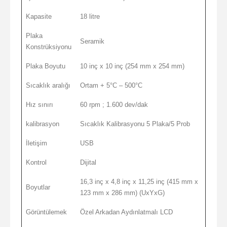
Kapasite
18 litre
Plaka
Seramik
Konstrüksiyonu
Plaka Boyutu
10 inç x 10 inç (254 mm x 254 mm)
Sıcaklık aralığı
Ortam + 5°C – 500°C
Hız sınırı
60 rpm ; 1.600 dev/dak
kalibrasyon
Sıcaklık Kalibrasyonu 5 Plaka/5 Prob
İletişim
USB
Kontrol
Dijital
16,3 inç x 4,8 inç x 11,25 inç (415 mm x
Boyutlar
123 mm x 286 mm) (UxYxG)
Görüntülemek
Özel Arkadan Aydınlatmalı LCD