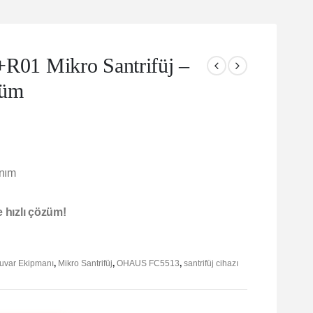
1 Mikro Santrifüj –
züm
anım
e hızlı çözüm!
uvar Ekipmanı
,
Mikro Santrifüj
,
OHAUS FC5513
,
santrifüj cihazı