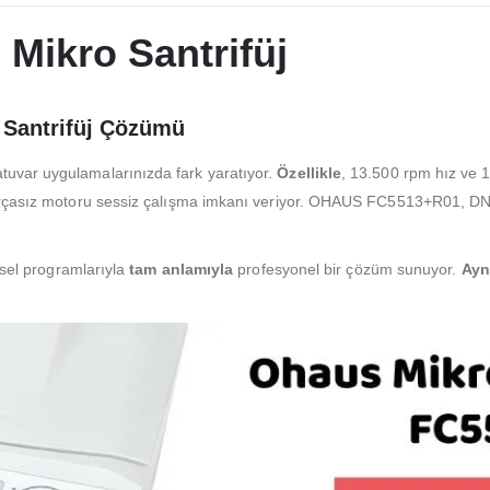
ikro Santrifüj
ı Santrifüj Çözümü
uvar uygulamalarınızda fark yaratıyor.
Özellikle
, 13.500 rpm hız ve 1
fırçasız motoru sessiz çalışma imkanı veriyor. OHAUS FC5513+R01, DNA/
şisel programlarıyla
tam anlamıyla
profesyonel bir çözüm sunuyor.
Ayn