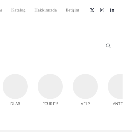
ar
Katalog
Hakkımızda
İletişim
DLAB
FOUR E'S
VELP
ANTECH