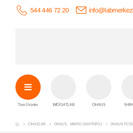
544 446 72 20
info@labmerkez
Tüm Ürünler
WEİGHTLAB
OHAUS
SHI
CIHAZLAR
OHAUS
,
MIKRO SANTRIFÜJ
OHAUS FC55