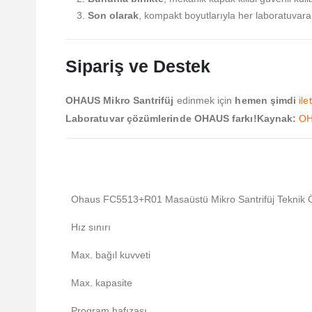
Son olarak
, kompakt boyutlarıyla her laboratuvar
Sipariş ve Destek
OHAUS Mikro Santrifüj
edinmek için
hemen şimdi
ile
Laboratuvar çözümlerinde OHAUS farkı!
Kaynak:
O
Ohaus FC5513+R01 Masaüstü Mikro Santrifüj Teknik Öz
Hız sınırı
Max. bağıl kuvveti
Max. kapasite
Program hafızası