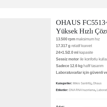
OHAUS FC5513+R0
Yüksek Hızlı Çö
13.500 rpm
maksimum hız
17.317 g
relatif kuvvet
24×1.5/2.0 ml
kapasite
Sessiz motor
ile konforlu kull
Sadece 12.6 kg
hafif tasarım
Laboratuvarlar için güvenli v
Kategoriler:
Mikro Santrifüj
,
Ohaus
Etiketler:
DNA RNA hazırlama
,
Laborat
Adet: