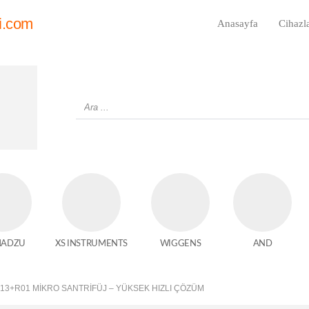
i.com
Anasayfa
Cihazl
MADZU
XS INSTRUMENTS
WIGGENS
AND
13+R01 MIKRO SANTRIFÜJ – YÜKSEK HIZLI ÇÖZÜM