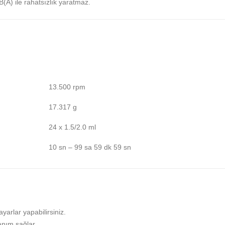
B(A) ile rahatsızlık yaratmaz.
13.500 rpm
17.317 g
24 x 1.5/2.0 ml
10 sn – 99 sa 59 dk 59 sn
ayarlar yapabilirsiniz.
anım sağlar.