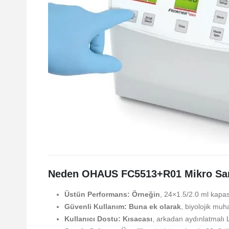
Neden OHAUS FC5513+R01 Mikro San
Üstün Performans:
Örneğin
, 24×1.5/2.0 ml kapas
Güvenli Kullanım:
Buna ek olarak
, biyolojik muh
Kullanıcı Dostu:
Kısacası
, arkadan aydınlatmalı L