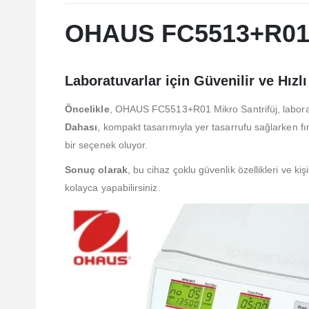
OHAUS FC5513+R01 M
Laboratuvarlar için Güvenilir ve Hızl
Öncelikle
, OHAUS FC5513+R01 Mikro Santrifüj, laborat
Dahası
, kompakt tasarımıyla yer tasarrufu sağlarken 
bir seçenek oluyor.
Sonuç olarak
, bu cihaz çoklu güvenlik özellikleri ve ki
kolayca yapabilirsiniz.