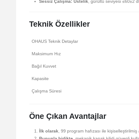
Sessiz Çalışma:
Üstelik
, gürültü seviyesi ≤60±2 d
Teknik Özellikler
OHAUS Teknik Detaylar
Maksimum Hız
Bağıl Kuvvet
Kapasite
Çalışma Süresi
Öne Çıkan Avantajlar
İlk olarak
, 99 program hafızası ile kişiselleştirilmiş 
Bununla birlikte
, mekanik kapak kilidi güvenli kull