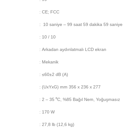
: CE; FCC
: 10 saniye – 99 saat 59 dakika 59 saniye
: 10 / 10
: Arkadan aydınlatmalı LCD ekran
: Mekanik
: ≤60±2 dB (A)
: (UxYxG) mm 356 x 236 x 277
: 2 – 35 ⁰C, %85 Bağıl Nem, Yoğuşmasız
: 170 W
: 27,8 lb (12,6 kg)