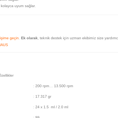
a kolayca uyum sağlar.
tişime geçin
.
Ek olarak
, teknik destek için uzman ekibimiz size yardım
HAUS
ellikler
: 200 rpm… 13.500 rpm
: 17.317 gr
: 24 x 1.5 ml / 2.0 ml
: 99