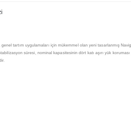
i
genel tartım uygulamaları için mükemmel olan yeni tasarlanmış Navigat
 stabilizasyon süresi, nominal kapasitesinin dört katı aşırı yük koruması v
ir.