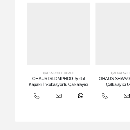
ÇALKALAYICI
,
OHAUS
ÇALKALAYIC
OHAUS ISLDMPHDG Şeffaf
OHAUS SHWV02
Kapaklı İnkübasyonlu Çalkalayıcı
Çalkalayıcı 0