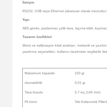
İletişim
RS232, USB veya Ethernet (aksesuar olarak mevcuttur
Yapı
ABS gövde, paslanmaz çelik tava, taşıma kilidi, kaymaz
Tasarım özellikleri
Menü ve kalibrasyon kilidi anahtarı, mekanik ve yazılım 
yazdırma seçenekleri, kullanıcı tarafından seçilebilir ileti
Maksimum kapasite
220 gr
okunabilirlik
0,01 gr
Tava boyutu
5,7 inç (145 mm)
Pil ömrü
Tek Kullanımlık Piller