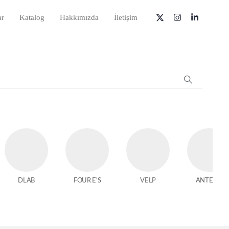
ar
Katalog
Hakkımızda
İletişim
DLAB
FOUR E'S
VELP
ANTECH