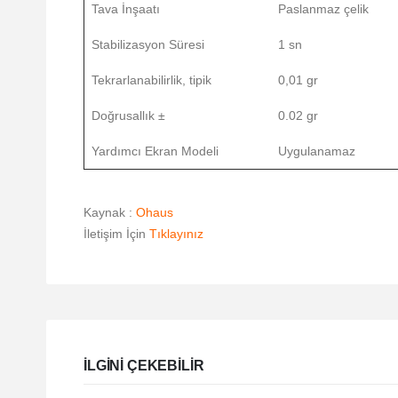
Tava İnşaatı
Paslanmaz çelik
Stabilizasyon Süresi
1 sn
Tekrarlanabilirlik, tipik
0,01 gr
Doğrusallık ±
0.02 gr
Yardımcı Ekran Modeli
Uygulanamaz
Kaynak :
Ohaus
İletişim İçin
Tıklayınız
ILGINI ÇEKEBILIR