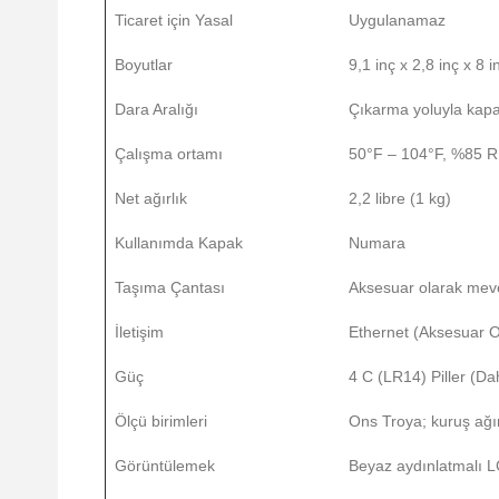
Ticaret için Yasal
Uygulanamaz
Boyutlar
9,1 inç x 2,8 inç x 
Dara Aralığı
Çıkarma yoluyla kapa
Çalışma ortamı
50°F – 104°F, %85 R
Net ağırlık
2,2 libre (1 kg)
Kullanımda Kapak
Numara
Taşıma Çantası
Aksesuar olarak mev
İletişim
Ethernet (Aksesuar O
Güç
4 C (LR14) Piller (Da
Ölçü birimleri
Ons Troya; kuruş ağır
Görüntülemek
Beyaz aydınlatmalı 