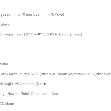
8 inç (230 mm x 70 mm x 204 mm) (UxYxG)
siteye
H, yoğuşmasız (10°C – 40°C, %85 RH, yoğuşmasız)
cuttur
larak Mevcuttur); RS232 (Aksesuar Olarak Mevcuttur); USB (Aksesuar
hil Değil); AC Adaptörü (Dahil)
lığı; Newton; Tahıl; Gram; karat; Ons
LCD ekran