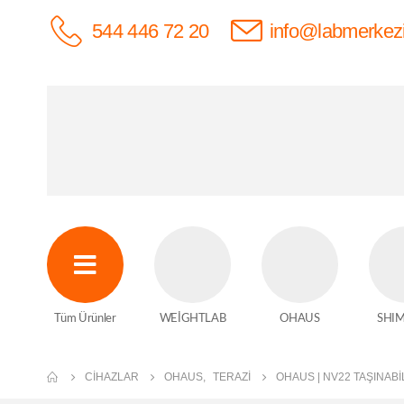
544 446 72 20
info@labmerkez
Tüm Ürünler
WEİGHTLAB
OHAUS
SHI
CIHAZLAR
OHAUS
,
TERAZI
OHAUS | NV22 TAŞINABI