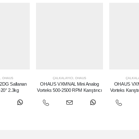
I
,
OHAUS
ÇALKALAYICI
,
OHAUS
ÇALKALA
DG Sallanan
OHAUS VXMNAL Mini Analog
OHAUS VXMN
-20° 2.3kg
Vorteks 500-2500 RPM Karıştırıcı
Vorteks Karışt