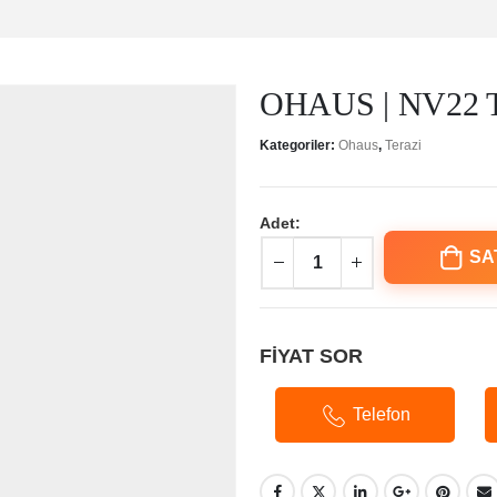
OHAUS | NV22 Taş
Kategoriler:
Ohaus
,
Terazi
Adet:
SA
FİYAT SOR
Telefon