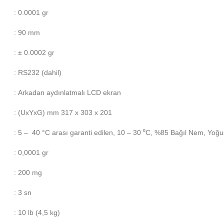
: 0.0001 gr
: 90 mm
: ± 0.0002 gr
: RS232 (dahil)
: Arkadan aydınlatmalı LCD ekran
: (UxYxG) mm 317 x 303 x 201
: 5 – 40 °C arası garanti edilen, 10 – 30 ⁰C, %85 Bağıl Nem, Yoğ
: 0,0001 gr
: 200 mg
: 3 sn
: 10 lb (4,5 kg)