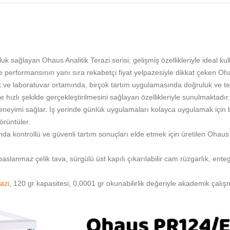
luk sağlayan Ohaus Analitik Terazi serisi; gelişmiş özellikleriyle ideal k
 ve performansının yanı sıra rekabetçi fiyat yelpazesiyle dikkat çeken O
mik ve laboratuvar ortamında, birçok tartım uygulamasında doğruluk ve tek
ve hızlı şekilde gerçekleştirilmesini sağlayan özellikleriyle sunulmaktadır.
eyimi sağlar. İş yerinde günlük uygulamaları kolayca uygulamak için bas
örüntüler.
da kontrollü ve güvenli tartım sonuçları elde etmek için üretilen Ohaus
aslanmaz çelik tava, sürgülü üst kapılı çıkarılabilir cam rüzgarlık, entegr
azi
, 120 gr kapasitesi, 0,0001 gr okunabilirlik değeriyle akademik çalış