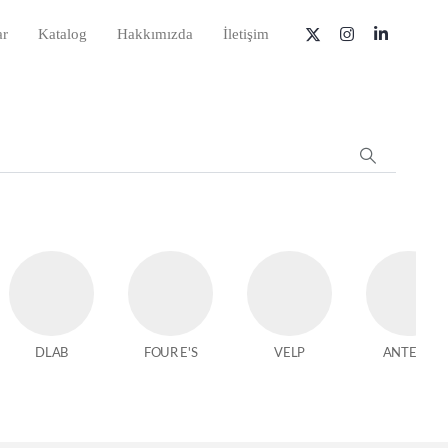
ar
Katalog
Hakkımızda
İletişim
DLAB
FOUR E'S
VELP
ANTECH