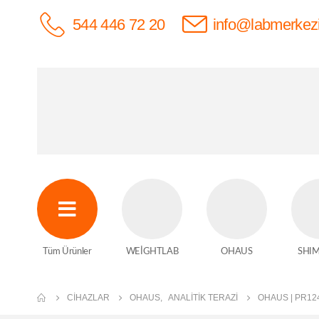
544 446 72 20
info@labmerkez
Tüm Ürünler
WEİGHTLAB
OHAUS
SHI
CIHAZLAR
OHAUS
,
ANALITIK TERAZI
OHAUS | PR124