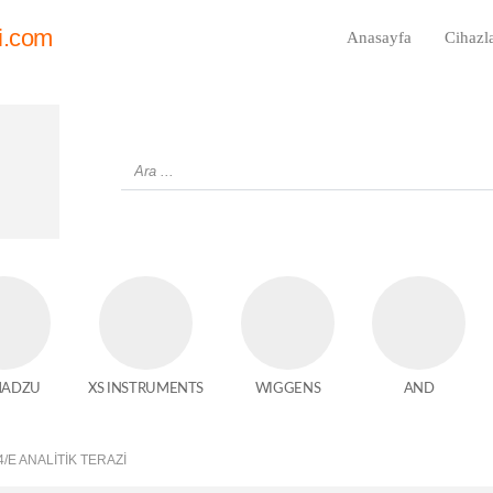
i.com
Anasayfa
Cihazl
MADZU
XS INSTRUMENTS
WIGGENS
AND
/E ANALITIK TERAZI