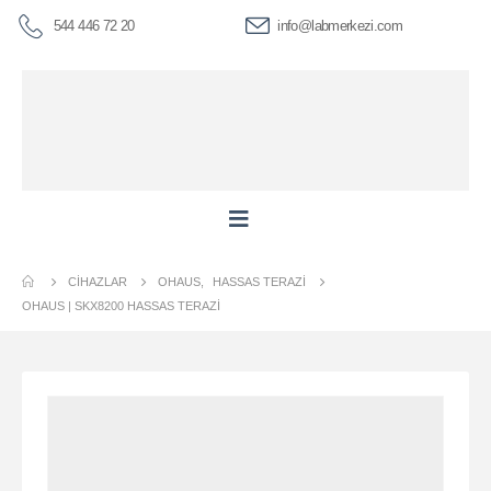
544 446 72 20
info@labmerkezi.com
CIHAZLAR
OHAUS
,
HASSAS TERAZI
OHAUS | SKX8200 HASSAS TERAZI