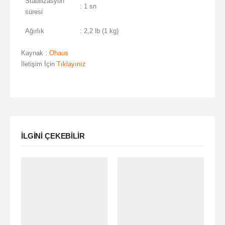
Stabilizasyon
: 1 sn
süresi
Ağırlık
: 2,2 lb (1 kg)
Kaynak :
Ohaus
İletişim İçin
Tıklayınız
ILGINI ÇEKEBILIR