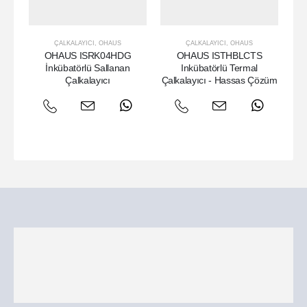
ÇALKALAYICI
,
OHAUS
ÇALKALAYICI
,
OHAUS
OHAUS ISRK04HDG
OHAUS ISTHBLCTS
İnkübatörlü Sallanan
Inkübatörlü Termal
Çalkalayıcı
Çalkalayıcı - Hassas Çözüm