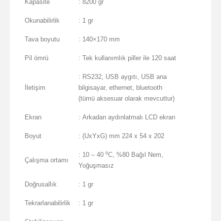
Kapasite
: 8200 gr
Okunabilirlik
: 1 gr
Tava boyutu
: 140×170 mm
Pil ömrü
: Tek kullanımlık piller ile 120 saat
: RS232, USB aygıtı, USB ana
İletişim
bilgisayar, ethernet, bluetooth
(tümü aksesuar olarak mevcuttur)
Ekran
: Arkadan aydınlatmalı LCD ekran
Boyut
: (UxYxG) mm 224 x 54 x 202
: 10 – 40 ⁰C, %80 Bağıl Nem,
Çalışma ortamı
Yoğuşmasız
Doğrusallık
: 1 gr
Tekrarlanabilirlik
: 1 gr