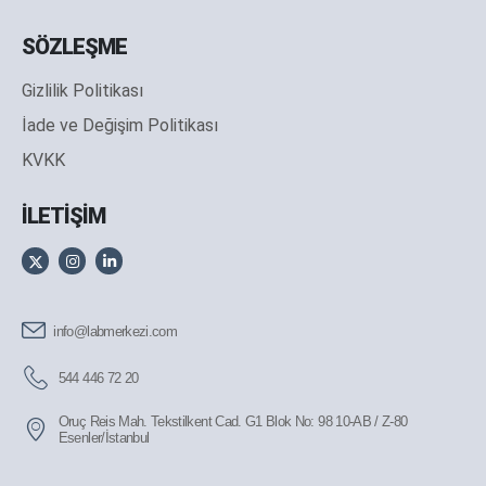
SÖZLEŞME
Gizlilik Politikası
İade ve Değişim Politikası
KVKK
İLETİŞİM
info@labmerkezi.com
544 446 72 20
Oruç Reis Mah. Tekstilkent Cad. G1 Blok No: 98 10-AB / Z-80
Esenler/İstanbul