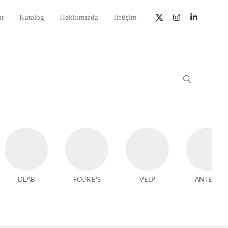
ar
Katalog
Hakkımızda
İletişim
DLAB
FOUR E'S
VELP
ANTECH