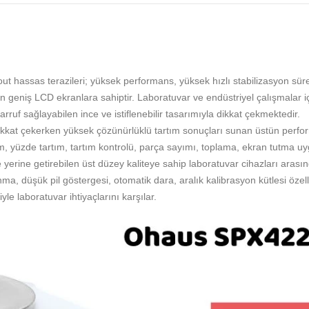
ut hassas terazileri; yüksek performans, yüksek hızlı stabilizasyon sür
an geniş LCD ekranlara sahiptir. Laboratuvar ve endüstriyel çalışmalar 
rruf sağlayabilen ince ve istiflenebilir tasarımıyla dikkat çekmektedir.
 dikkat çekerken yüksek çözünürlüklü tartım sonuçları sunan üstün perfor
ım, yüzde tartım, tartım kontrolü, parça sayımı, toplama, ekran tutma uyg
 yerine getirebilen üst düzey kaliteye sahip laboratuvar cihazları arasınd
ma, düşük pil göstergesi, otomatik dara, aralık kalibrasyon kütlesi öze
le laboratuvar ihtiyaçlarını karşılar.