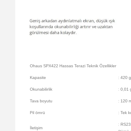
Ohaus SPX422 Hassas Terazi Teknik Özellikler
Kapasite
: 420 g
Okunabilirlik
: 0,01 
Tava boyutu
: 120
Pil ömrü
: Tek k
: RS23
İletişim