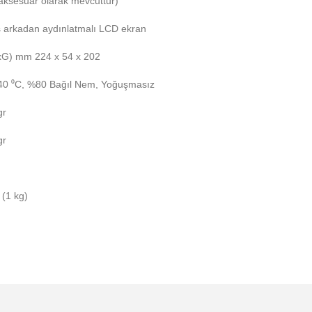
aksesuar olarak mevcuttur)
ş arkadan aydınlatmalı LCD ekran
xG) mm 224 x 54 x 202
 40 ⁰C, %80 Bağıl Nem, Yoğuşmasız
gr
gr
b (1 kg)