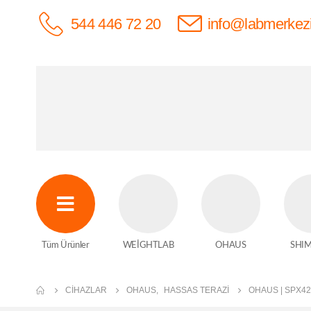
544 446 72 20
info@labmerkez
Tüm Ürünler
WEİGHTLAB
OHAUS
SHI
CIHAZLAR
OHAUS
,
HASSAS TERAZI
OHAUS | SPX4