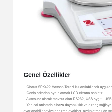
Genel Özellikler
– Ohaus SPX422 Hassas Terazi kullanılabilecek uygulama
– Geniş arkadan aydınlatmalı LCD ekrana sahiptir.
– Aksesuar olarak mevcut olan RS232, USB aygıtı, USB ana
– Yapısal anlamda cihaza dayanıklılık ve direnç sağlayan 
ayarlanabilir seviyelendirme ayakları, aydınlatmalı ön s