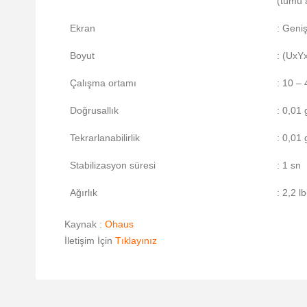
(tümü 
Ekran
: Geni
Boyut
: (UxY
Çalışma ortamı
: 10 –
Doğrusallık
: 0,01 
Tekrarlanabilirlik
: 0,01 
Stabilizasyon süresi
: 1 sn
Ağırlık
: 2,2 l
Kaynak :
Ohaus
İletişim İçin
Tıklayınız