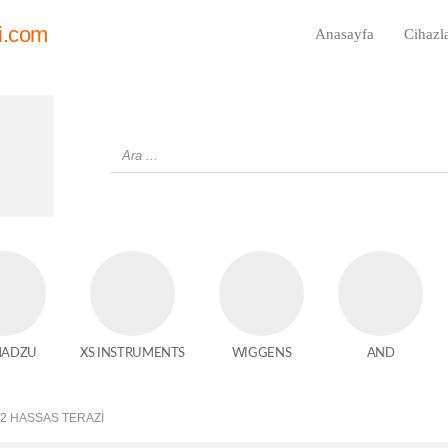
i.com
Anasayfa
Cihazl
MADZU
XS INSTRUMENTS
WIGGENS
AND
22 HASSAS TERAZI