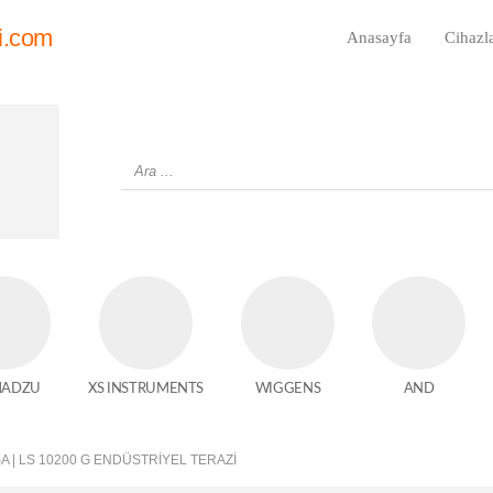
i.com
Anasayfa
Cihazl
MADZU
XS INSTRUMENTS
WIGGENS
AND
A | LS 10200 G ENDÜSTRIYEL TERAZI