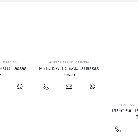
I
,
PRECISA
HASSAS TERAZI
,
PRECISA
200 D Hassas
PRECİSA | ES 8200 D Hassas
zi
Terazi
HASSAS T
PRECİSA | L
T