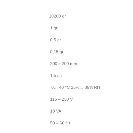
10200 gr
1 gr
0.5 gr
0,15 gr
200 x 200 mm
1,5 sn
0… 40 °C 25%… 85% RH
115 – 230 V
18 VA
50 – 60 Hz