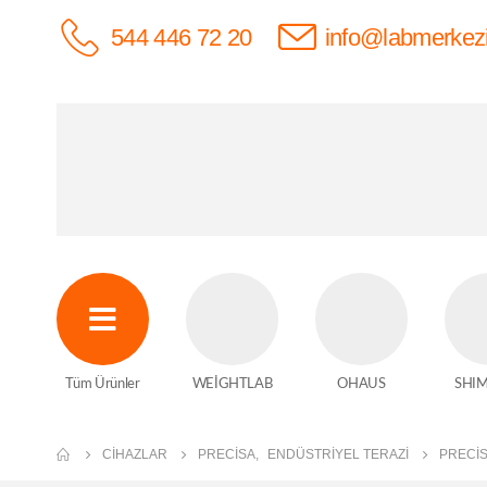
544 446 72 20
info@labmerkez
Tüm Ürünler
WEİGHTLAB
OHAUS
SHI
CIHAZLAR
PRECISA
,
ENDÜSTRIYEL TERAZI
PRECİS