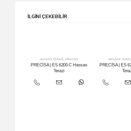
ILGINI ÇEKEBILIR
HASSAS TERAZI
,
PRECISA
HASSAS TERAZ
PRECİSA | ES 6200 C Hassas
PRECİSA | ES 6
Terazi
Tera