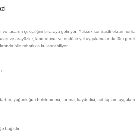
zi
ğı ve tasarım çekiçiliğini biraraya getiriyor. Yüksek kontrastlı ekran h
ları ve arayüzler, laboratuvar ve endüstriyel uygulamalar da tüm gereks
ında bile rahatlıkla kullanılabiliyor.
n
 tartım, yoğunluğun belirlenmesi, tartma, kaydedici, net toplam uygulam
ğe bağlıdır