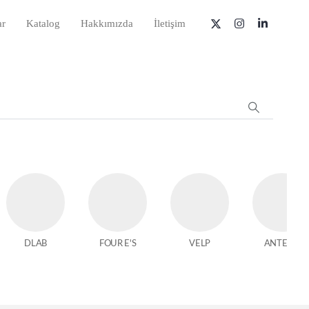
ar
Katalog
Hakkımızda
İletişim
DLAB
FOUR E'S
VELP
ANTECH