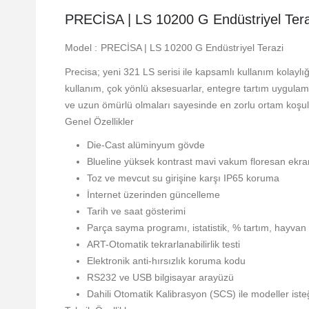
PRECİSA | LS 10200 G Endüstriyel Tera
Model : PRECİSA | LS 10200 G Endüstriyel Terazi
Precisa; yeni 321 LS serisi ile kapsamlı kullanım kolaylı
kullanım, çok yönlü aksesuarlar, entegre tartım uygulama
ve uzun ömürlü olmaları sayesinde en zorlu ortam koşullar
Genel Özellikler
Die-Cast alüminyum gövde
Blueline yüksek kontrast mavi vakum floresan ekra
Toz ve mevcut su girişine karşı IP65 koruma
İnternet üzerinden güncelleme
Tarih ve saat gösterimi
Parça sayma programı, istatistik, % tartım, hayvan
ART-Otomatik tekrarlanabilirlik testi
Elektronik anti-hırsızlık koruma kodu
RS232 ve USB bilgisayar arayüzü
Dahili Otomatik Kalibrasyon (SCS) ile modeller iste