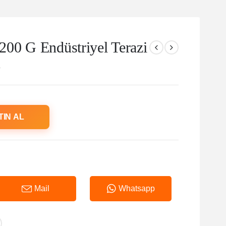
00 G Endüstriyel Terazi
a
TIN AL
Mail
Whatsapp