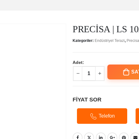
PRECİSA | LS 102
Kategoriler:
Endüstriyel Terazi
,
Precis
Adet:
SA
FİYAT SOR
Telefon