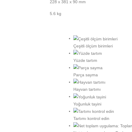
228 x 381 x 90 mm
5.6 kg
Çeşitli ölçüm birimleri
Yüzde tartım
Parça sayma
Hayvan tartımı
Yoğunluk tayini
Tartımı kontrol edin