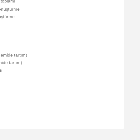
 toplamı
üştürme
mide tartım)