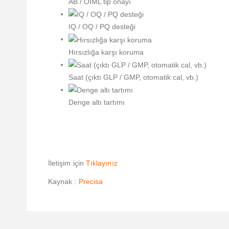
AB / OIML tip onayı
IQ / OQ / PQ desteği
Hırsızlığa karşı koruma
Saat (çıktı GLP / GMP, otomatik cal, vb.)
Denge altı tartımı
İletişim için
Tıklayınız
Kaynak :
Precisa