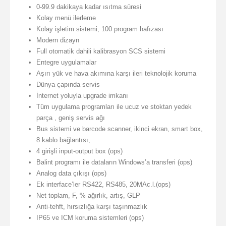
0-99.9 dakikaya kadar ısıtma süresi
Kolay menü ilerleme
Kolay işletim sistemi, 100 program hafızası
Modern dizayn
Full otomatik dahili kalibrasyon SCS sistemi
Entegre uygulamalar
Aşırı yük ve hava akımına karşı ileri teknolojik koruma
Dünya çapında servis
İnternet yoluyla upgrade imkanı
Tüm uygulama programları ile ucuz ve stoktan yedek
parça , geniş servis ağı
Bus sistemi ve barcode scanner, ikinci ekran, smart box,
8 kablo bağlantısı,
4 girişli input-output box (ops)
Balint programı ile dataların Windows’a transferi (ops)
Analog data çıkışı (ops)
Ek interface’ler RS422, RS485, 20MAc.l.(ops)
Net toplam, F, % ağırlık, artış, GLP
Anti-tehft, hırsızlığa karşı taşınmazlık
IP65 ve ICM koruma sistemleri (ops)