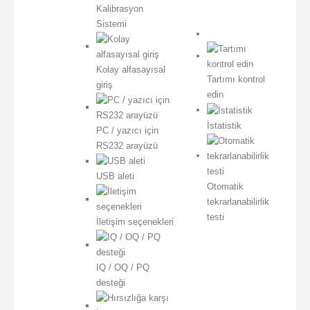
Kalibrasyon
Sistemi
Kolay alfasayısal
Tartımı kontrol
giriş
edin
İstatistik
PC / yazıcı için
RS232 arayüzü
USB aleti
Otomatik
tekrarlanabilirlik
testi
İletişim seçenekleri
IQ / OQ / PQ
desteği