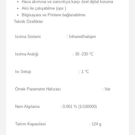
Hava akımına ve sarsıntıya karşı özel dijital koruma
Akü ile çalışabilme (ops )
Bilgisayara ve Printere bağlanabilme
Teknik Özellikler
Isıtma Sistemi
: İnfrared/halojen
Isıtma Aralığı
: 30 -230 °C
Isı Setup
: 1 °C
Örnek Parametre Hafızası
: Var
Nem Algılama
: 0,001 % (1/100000)
Tartım Kapasitesi
: 124 g