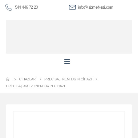
544 446 72 20
info@labmerkezi.com
CIHAZLAR
PRECISA
,
NEM TAYIN CIHAZI
PRECİSA | XM 120 NEM TAYIN CIHAZI