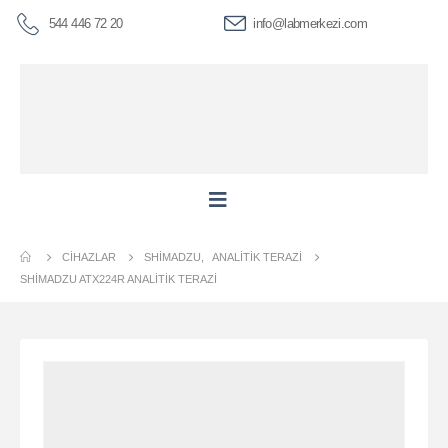
544 446 72 20
info@labmerkezi.com
CIHAZLAR
SHIMADZU
,
ANALITIK TERAZI
SHİMADZU ATX224R ANALITIK TERAZI