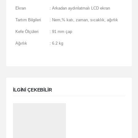
Ekran
: Arkadan aydınlatmalı LCD ekran
Tartım Bilgileri
: Nem,% katı, zaman, sıcaklık, ağırlık
Kefe Ölçüleri
: 91 mm çap
Ağırlık
: 6.2 kg
ILGINI ÇEKEBILIR