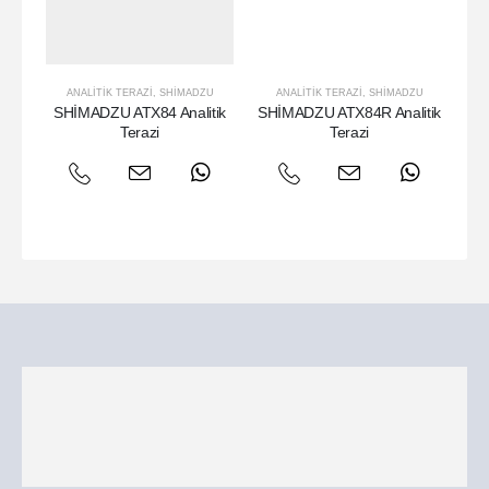
ANALITIK TERAZI
,
SHIMADZU
ANALITIK TERAZI
,
SHIMADZU
SHİMADZU ATX84 Analitik
SHİMADZU ATX84R Analitik
SH
Terazi
Terazi