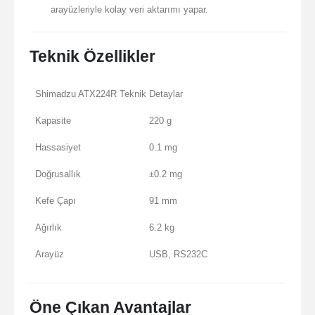
arayüzleriyle kolay veri aktarımı yapar.
Teknik Özellikler
Shimadzu ATX224R Teknik Detaylar
Kapasite
220 g
Hassasiyet
0.1 mg
Doğrusallık
±0.2 mg
Kefe Çapı
91 mm
Ağırlık
6.2 kg
Arayüz
USB, RS232C
Öne Çıkan Avantajlar