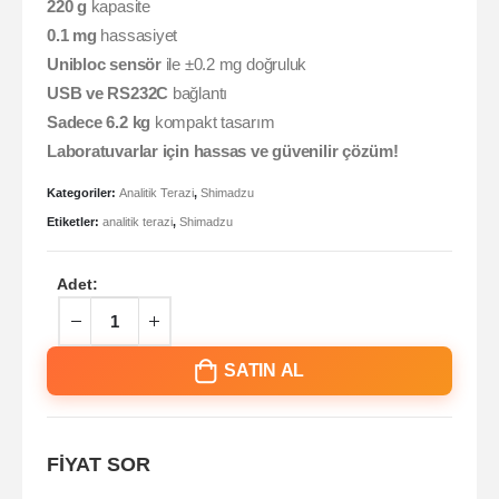
220 g
kapasite
0.1 mg
hassasiyet
Unibloc sensör
ile ±0.2 mg doğruluk
USB ve RS232C
bağlantı
Sadece 6.2 kg
kompakt tasarım
Laboratuvarlar için hassas ve güvenilir çözüm!
Kategoriler:
Analitik Terazi
,
Shimadzu
Etiketler:
analitik terazi
,
Shimadzu
Adet:
SATIN AL
FİYAT SOR