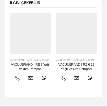
ILGINI ÇEKEBILIR
VACUUBRAND
,
YAĞLI VAKUM POMPASI
VACUUBRAND
,
YAĞLI VAKUM POMPASI
VAC
VACUUBRAND | RE 6 Yağlı
VACUUBRAND | RZ 6 16
VA
Vakum Pompası
Yağlı Vakum Pompası