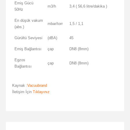
Emiş Gücü
m3/h
3,4 ( 56,6 litre/dakika )
50Hz
En düşük vakum
mbar/torr
1,5 / 1,1
(abs.)
Gürültü Seviyesi
(dBA)
45
Emiş Bağlantısı
çap
DN8 (8mm)
Egzos
çap
DN8 (8mm)
Bağlantısı
Kaynak :
Vacuubrand
İletişim İçin
Tıklayınız