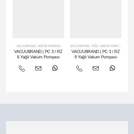
VACUUBRAND
,
VAKUM POMPASI
VACUUBRAND
,
YAĞLI VAKUM POMPASI
V
VACUUBRAND | PC 3 / RZ
VACUUBRAND | PC 3 / RZ
VA
6 Yağlı Vakum Pompası
9 Yağlı Vakum Pompası
9