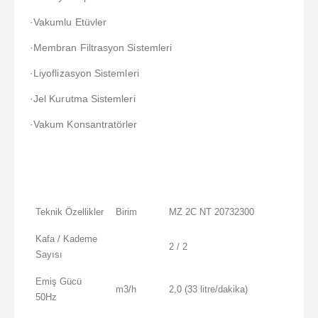
·Vakumlu Etüvler
·Membran Filtrasyon Sistemleri
·Liyoflizasyon Sistemleri
·Jel Kurutma Sistemleri
·Vakum Konsantratörler
Teknik Özellikler
Birim
MZ 2C NT 20732300
Kafa / Kademe
2 / 2
Sayısı
Emiş Gücü
m3/h
2,0 (33 litre/dakika)
50Hz