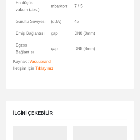
En düşük
mbar/torr
7 / 5
vakum (abs.)
Gürültü Seviyesi
(dBA)
45
Emiş Bağlantısı
çap
DN8 (8mm)
Egzos
çap
DN8 (8mm)
Bağlantısı
Kaynak :
Vacuubrand
İletişim İçin
Tıklayınız
ILGINI ÇEKEBILIR