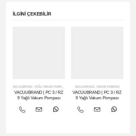
ILGINI ÇEKEBILIR
VACUUBRAND
,
YAĞLI VAKUM POMPASI
VACUUBRAND
,
VAKUM POMPASI
VAC
VACUUBRAND | PC 3 / RZ
VACUUBRAND | PC 3 / RZ
VA
9 Yağlı Vakum Pompası
9 Yağlı Vakum Pompası