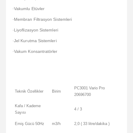
·Vakumlu Etüvler
·Membran Filtrasyon Sistemleri
·Liyoflizasyon Sistemleri
·Jel Kurutma Sistemleri
·Vakum Konsantratörler
PC3001 Vario Pro
Teknik Özellikler
Birim
20696700
Kafa / Kademe
4 / 3
Sayısı
Emiş Gücü 50Hz
m3/h
2,0 ( 33 litre/dakika )