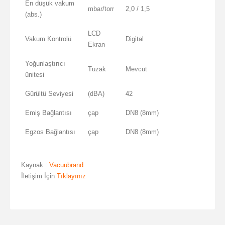
En düşük vakum
mbar/torr
2,0 / 1,5
(abs.)
LCD
Vakum Kontrolü
Digital
Ekran
Yoğunlaştırıcı
Tuzak
Mevcut
ünitesi
Gürültü Seviyesi
(dBA)
42
Emiş Bağlantısı
çap
DN8 (8mm)
Egzos Bağlantısı
çap
DN8 (8mm)
Kaynak :
Vacuubrand
İletişim İçin
Tıklayınız