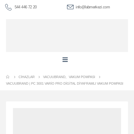
544 446 72 20
info@labmerkezi.com
CIHAZLAR
VACUUBRAND
,
VAKUM POMPASI
VACUUBRAND | PC 3001 VARIO PRO DIGITAL DIYAFRAMLI VAKUM POMPASI