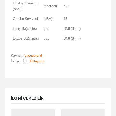
En düşük vakum
mbar/torr
7 / 5
(abs.)
Gürültü Seviyesi
(dBA)
45
Emiş Bağlantısı
çap
DN8 (8mm)
Egzoz Bağlantısı
çap
DN8 (8mm)
Kaynak :
Vacuubrand
İletişim İçin
Tıklayınız
ILGINI ÇEKEBILIR