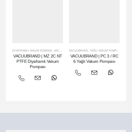
DIYAFRAMLI VAKUM POMPASI
,
VACUUBRAND
VACUUBRAND
,
YAĞLI VAKUM POMPASI
VAC
VACUUBRAND | MZ 2C NT
VACUUBRAND | PC 3 / RC
VA
PTFE Diyaframlı Vakum
6 Yağlı Vakum Pompası
9
Pompası