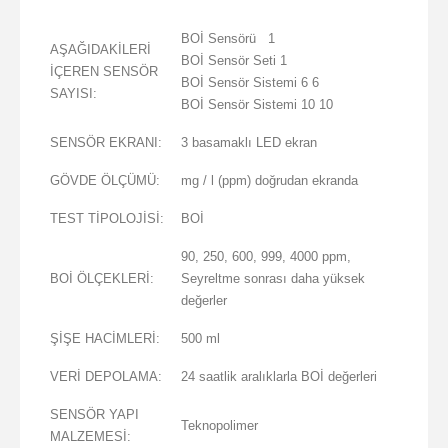
BOİ Sensörü 1
AŞAĞIDAKİLERİ
BOİ Sensör Seti 1
İÇEREN SENSÖR
BOİ Sensör Sistemi 6 6
SAYISI:
BOİ Sensör Sistemi 10 10
SENSÖR EKRANI:
3 basamaklı LED ekran
GÖVDE ÖLÇÜMÜ:
mg / l (ppm) doğrudan ekranda
TEST TİPOLOJİSİ:
BOİ
90, 250, 600, 999, 4000 ppm,
BOİ ÖLÇEKLERİ:
Seyreltme sonrası daha yüksek
değerler
ŞİŞE HACİMLERİ:
500 ml
VERİ DEPOLAMA:
24 saatlik aralıklarla BOİ değerleri
SENSÖR YAPI
Teknopolimer
MALZEMESİ: