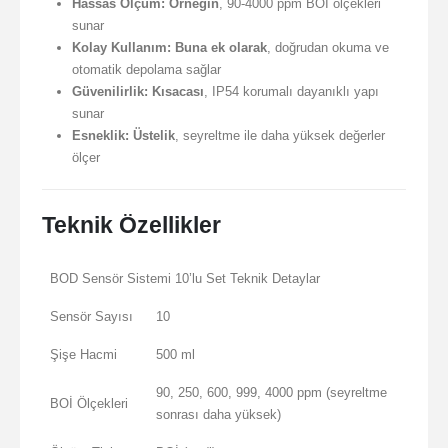
Hassas Ölçüm:
Örneğin
, 90-4000 ppm BOİ ölçekleri
sunar
Kolay Kullanım:
Buna ek olarak
, doğrudan okuma ve
otomatik depolama sağlar
Güvenilirlik:
Kısacası
, IP54 korumalı dayanıklı yapı
sunar
Esneklik:
Üstelik
, seyreltme ile daha yüksek değerler
ölçer
Teknik Özellikler
BOD Sensör Sistemi 10’lu Set Teknik Detaylar
Sensör Sayısı
10
Şişe Hacmi
500 ml
90, 250, 600, 999, 4000 ppm (seyreltme
BOİ Ölçekleri
sonrası daha yüksek)