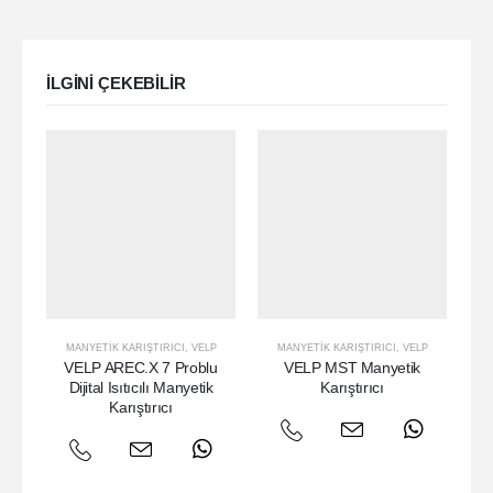
ILGINI ÇEKEBILIR
MANYETIK KARIŞTIRICI
,
VELP
MANYETIK KARIŞTIRICI
,
VELP
VELP AREC.X 7 Problu
VELP MST Manyetik
V
Dijital Isıtıcılı Manyetik
Karıştırıcı
Bö
Karıştırıcı