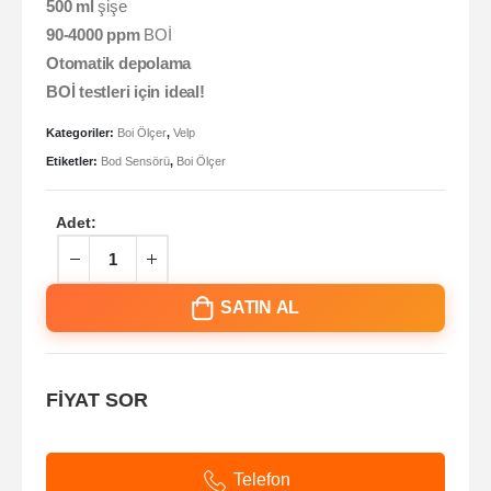
500 ml
şişe
90-4000 ppm
BOİ
Otomatik depolama
BOİ testleri için ideal!
Kategoriler:
Boi Ölçer
,
Velp
Etiketler:
Bod Sensörü
,
Boi Ölçer
Adet:
SATIN AL
FİYAT SOR
Telefon