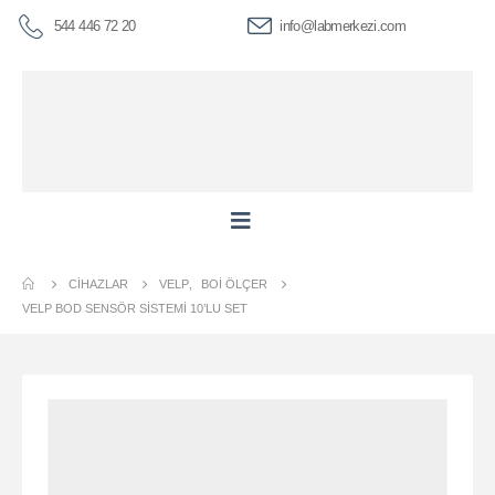
544 446 72 20
info@labmerkezi.com
CIHAZLAR
VELP
,
BOI ÖLÇER
VELP BOD SENSÖR SISTEMI 10’LU SET