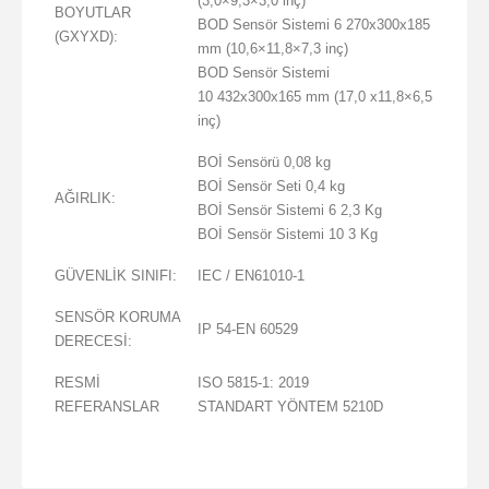
(3,0×9,3×3,0 inç)
BOYUTLAR
BOD Sensör Sistemi 6 270x300x185
(GXYXD):
mm (10,6×11,8×7,3 inç)
BOD Sensör Sistemi
10 432x300x165 mm (17,0 x11,8×6,5
inç)
BOİ Sensörü
0,08 kg
BOİ Sensör Seti
0,4 kg
AĞIRLIK:
BOİ Sensör Sistemi 6 2,3 Kg
BOİ Sensör Sistemi 10 3 Kg
GÜVENLİK SINIFI:
IEC / EN61010-1
SENSÖR KORUMA
IP 54-EN 60529
DERECESİ:
RESMİ
ISO 5815-1: 2019
REFERANSLAR
STANDART YÖNTEM 5210D