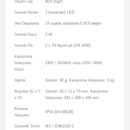
Ölçüm Tipi
BOİ (mg/l)
Sensör Ekranı
3 basamaklı LED
Veri Depolama
24 saatlik aralıklarla 5 BOİ değeri
Sensör Gücü
2 W
Sensör Pili
2 x 3V lityum pil (CR 2430)
Karıştırma
İstasyonu
230V / 50-60Hz veya 115V / 60Hz
Gücü
Ağırlık
Sensör: 80 g, Karıştırma İstasyonu: 3 kg
Boyutlar (G x Y
Sensör: 55 x 71 x 73 mm, Karıştırma
x D)
İstasyonu: 432 x 300 x 165 mm
Koruma
IP54 (EN 60529)
Seviyesi
Güvenlik Sınıfı
IEC / EN61010-1