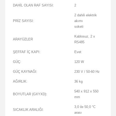
DAHİL OLAN RAF SAYISI:
2
2 dahili elektrik
PRİZ SAYISI:
akımı
soketi
Kablosuz, 2 x
ARAYÜZLER
RS485
ŞEFFAF İÇ KAPI:
Evet
GÜÇ:
120 W
GÜÇ KAYNAĞI:
230 V / 50-60 Hz
AĞIRLIK:
36 kg
540 x 912 x 550
BOYUTLAR (GXYXD):
mm
3,0 ile 50,0 °C
SICAKLIK ARALIĞI:
arası