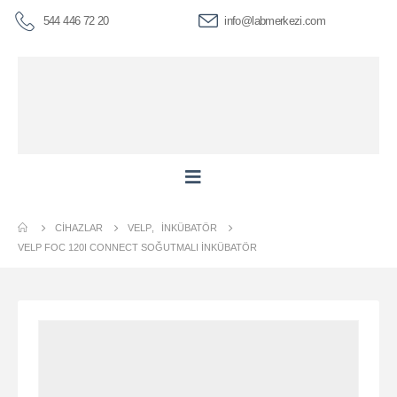
544 446 72 20
info@labmerkezi.com
CIHAZLAR
VELP
,
İNKÜBATÖR
VELP FOC 120I CONNECT SOĞUTMALI İNKÜBATÖR