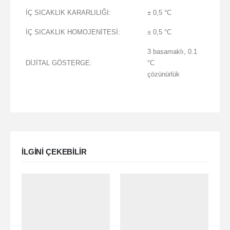
İÇ SICAKLIK KARARLILIĞI:
± 0,5 °C
İÇ SICAKLIK HOMOJENİTESİ:
± 0,5 °C
3 basamaklı, 0.1
DİJİTAL GÖSTERGE:
°C
çözünürlük
ILGINI ÇEKEBILIR