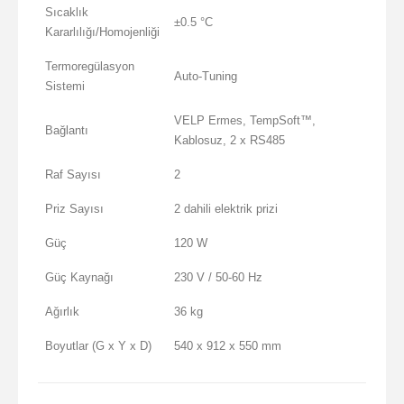
Sıcaklık
±0.5 °C
Kararlılığı/Homojenliği
Termoregülasyon
Auto-Tuning
Sistemi
VELP Ermes, TempSoft™,
Bağlantı
Kablosuz, 2 x RS485
Raf Sayısı
2
Priz Sayısı
2 dahili elektrik prizi
Güç
120 W
Güç Kaynağı
230 V / 50-60 Hz
Ağırlık
36 kg
Boyutlar (G x Y x D)
540 x 912 x 550 mm