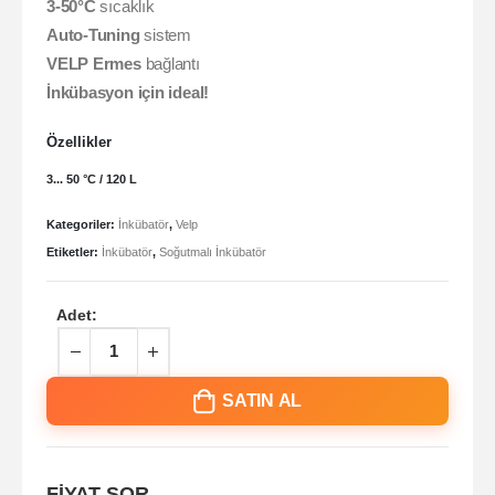
3-50°C
sıcaklık
Auto-Tuning
sistem
VELP Ermes
bağlantı
İnkübasyon için ideal!
Özellikler
3... 50 °C / 120 L
Kategoriler:
İnkübatör
,
Velp
Etiketler:
İnkübatör
,
Soğutmalı İnkübatör
Adet:
SATIN AL
FİYAT SOR