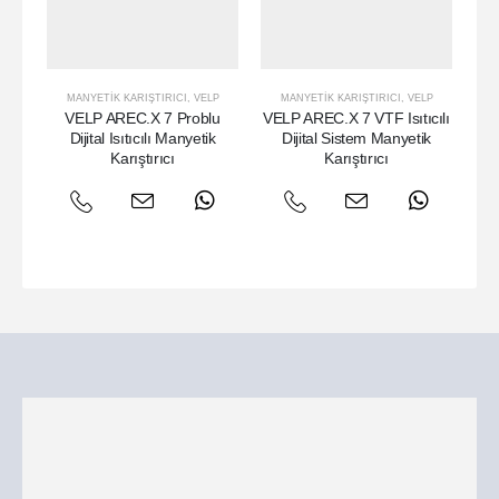
MANYETIK KARIŞTIRICI
,
VELP
MANYETIK KARIŞTIRICI
,
VELP
VELP AREC.X 7 Problu
VELP AREC.X 7 VTF Isıtıcılı
VE
Dijital Isıtıcılı Manyetik
Dijital Sistem Manyetik
Karıştırıcı
Karıştırıcı