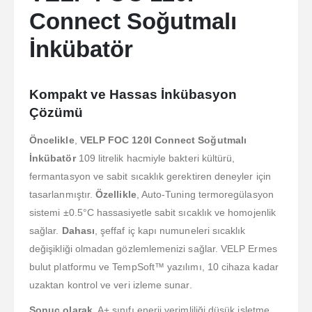
Connect Soğutmalı
İnkübatör
Kompakt ve Hassas İnkübasyon
Çözümü
Öncelikle
,
VELP FOC 120I Connect Soğutmalı
İnkübatör
109 litrelik hacmiyle bakteri kültürü,
fermantasyon ve sabit sıcaklık gerektiren deneyler için
tasarlanmıştır.
Özellikle
, Auto-Tuning termoregülasyon
sistemi ±0.5°C hassasiyetle sabit sıcaklık ve homojenlik
sağlar.
Dahası
, şeffaf iç kapı numuneleri sıcaklık
değişikliği olmadan gözlemlemenizi sağlar. VELP Ermes
bulut platformu ve TempSoft™ yazılımı, 10 cihaza kadar
uzaktan kontrol ve veri izleme sunar.
Sonuç olarak
, A+ sınıfı enerji verimliliği düşük işletme