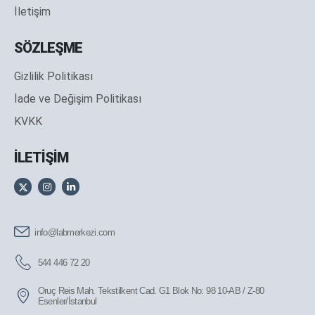
İletişim
SÖZLEŞME
Gizlilik Politikası
İade ve Değişim Politikası
KVKK
İLETİŞİM
info@labmerkezi.com
544 446 72 20
Oruç Reis Mah. Tekstilkent Cad. G1 Blok No: 98 10-AB / Z-80
Esenler/İstanbul