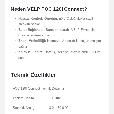
Neden VELP FOC 120I Connect?
Hassas Kontrol:
Örneğin
, ±0.5°C doğrulukla sabit
sıcaklık sağlar
Bulut Bağlantısı:
Buna ek olarak
, VELP Ermes ile
uzaktan izleme sunar
Enerji Verimliliği:
Kısacası
, A+ sınıfı ile düşük maliyet
sağlar
Kolay Kullanım:
Üstelik
, sezgisel arayüz hızlı kurulum
sunar
Teknik Özellikler
FOC 120I Connect Teknik Detaylar
Toplam Hacim
109 litre
Sıcaklık Aralığı
3.0 – 50.0 °C