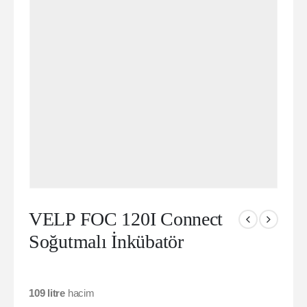
VELP FOC 120I Connect
Soğutmalı İnkübatör
109 litre
hacim