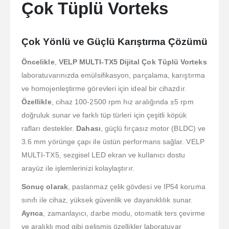
Çok Tüplü Vorteks
Çok Yönlü ve Güçlü Karıştırma Çözümü
Öncelikle
,
VELP MULTI-TX5 Dijital Çok Tüplü Vorteks
laboratuvarınızda emülsifikasyon, parçalama, karıştırma
ve homojenleştirme görevleri için ideal bir cihazdır.
Özellikle
, cihaz 100-2500 rpm hız aralığında ±5 rpm
doğruluk sunar ve farklı tüp türleri için çeşitli köpük
rafları destekler.
Dahası
, güçlü fırçasız motor (BLDC) ve
3.6 mm yörünge çapı ile üstün performans sağlar. VELP
MULTI-TX5, sezgisel LED ekran ve kullanıcı dostu
arayüz ile işlemlerinizi kolaylaştırır.
Sonuç olarak
, paslanmaz çelik gövdesi ve IP54 koruma
sınıfı ile cihaz, yüksek güvenlik ve dayanıklılık sunar.
Ayrıca
, zamanlayıcı, darbe modu, otomatik ters çevirme
ve aralıklı mod gibi gelişmiş özellikler laboratuvar