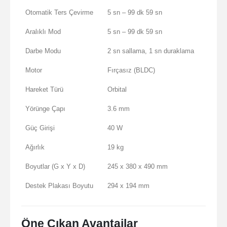
Otomatik Ters Çevirme
5 sn – 99 dk 59 sn
Aralıklı Mod
5 sn – 99 dk 59 sn
Darbe Modu
2 sn sallama, 1 sn duraklama
Motor
Fırçasız (BLDC)
Hareket Türü
Orbital
Yörünge Çapı
3.6 mm
Güç Girişi
40 W
Ağırlık
19 kg
Boyutlar (G x Y x D)
245 x 380 x 490 mm
Destek Plakası Boyutu
294 x 194 mm
Öne Çıkan Avantajlar