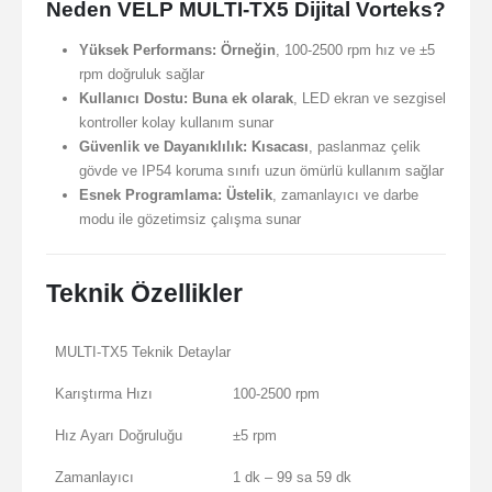
Neden VELP MULTI-TX5 Dijital Vorteks?
Yüksek Performans:
Örneğin
, 100-2500 rpm hız ve ±5
rpm doğruluk sağlar
Kullanıcı Dostu:
Buna ek olarak
, LED ekran ve sezgisel
kontroller kolay kullanım sunar
Güvenlik ve Dayanıklılık:
Kısacası
, paslanmaz çelik
gövde ve IP54 koruma sınıfı uzun ömürlü kullanım sağlar
Esnek Programlama:
Üstelik
, zamanlayıcı ve darbe
modu ile gözetimsiz çalışma sunar
Teknik Özellikler
MULTI-TX5 Teknik Detaylar
Karıştırma Hızı
100-2500 rpm
Hız Ayarı Doğruluğu
±5 rpm
Zamanlayıcı
1 dk – 99 sa 59 dk