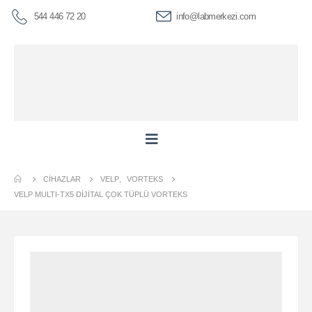
544 446 72 20
info@labmerkezi.com
CIHAZLAR
VELP
,
VORTEKS
VELP MULTI-TX5 DIJITAL ÇOK TÜPLÜ VORTEKS