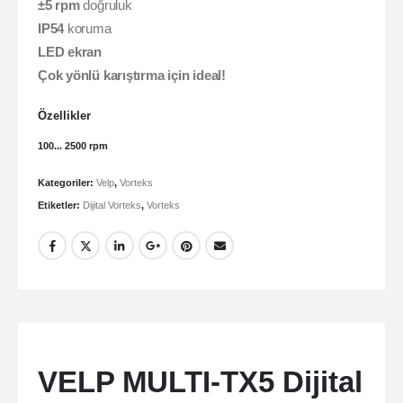
±5 rpm
doğruluk
IP54
koruma
LED ekran
Çok yönlü karıştırma için ideal!
Özellikler
100... 2500 rpm
Kategoriler:
Velp
,
Vorteks
Etiketler:
Dijital Vorteks
,
Vorteks
VELP MULTI-TX5 Dijital