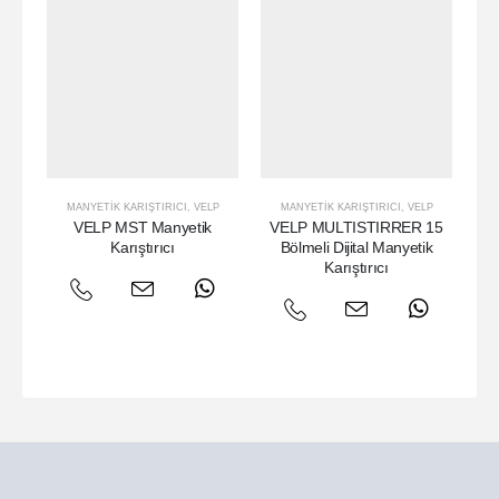
MANYETIK KARIŞTIRICI
,
VELP
MANYETIK KARIŞTIRICI
,
VELP
VELP MST Manyetik
VELP MULTISTIRRER 15
V
Karıştırıcı
Bölmeli Dijital Manyetik
Karıştırıcı