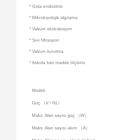
* Gıda endüstrisi
* Mikrobiyolojik algılama
* Vakum ekstraksiyon
* Sıvı filtrasyon
* Vakum kurutma
* Askıda katı madde ölçümü
Modeli
Güç （V / Hz）
Maks. Alan sayısı güç （W）
Maks. Alan sayısı akım （A）