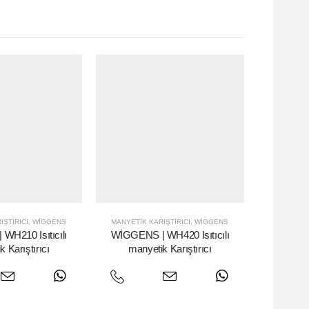
IŞTIRICI
,
WIGGENS
MANYETIK KARIŞTIRICI
,
WIGGENS
WH210 Isıtıcılı
WİGGENS | WH420 Isıtıcılı
 Karıştırıcı
manyetik Karıştırıcı