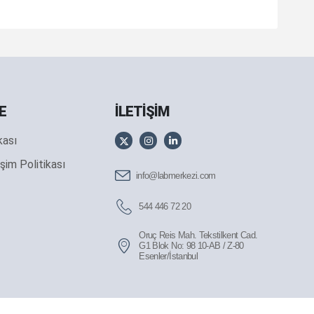
E
İLETİŞİM
ikası
şim Politikası
info@labmerkezi.com
544 446 72 20
Oruç Reis Mah. Tekstilkent Cad.
G1 Blok No: 98 10-AB / Z-80
Esenler/İstanbul