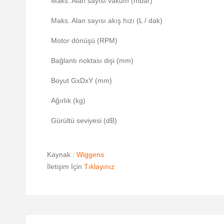
Maks. Alan sayısı vakum (mbar)
Maks. Alan sayısı akış hızı (L / dak)
Motor dönüşü (RPM)
Bağlantı noktası dişi (mm)
Boyut GxDxY (mm)
Ağırlık (kg)
Gürültü seviyesi (dB)
Kaynak :
Wiggens
İletişim İçin
Tıklayınız