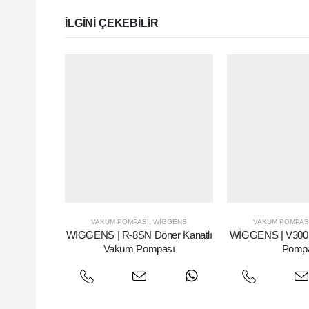
ILGINI ÇEKEBILIR
VAKUM POMPASI
,
WIGGENS
VAKUM POMPAS
WİGGENS | R-8SN Döner Kanatlı
WİGGENS | V300
Vakum Pompası
Pomp