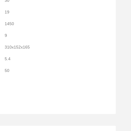
30
19
1450
9
310x152x165
5.4
50