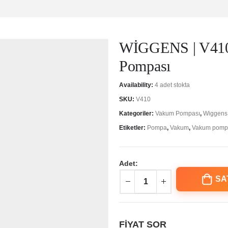
WİGGENS | V410 
Pompası
Availability:
4 adet stokta
SKU:
V410
Kategoriler:
Vakum Pompası
,
Wiggens
Etiketler:
Pompa
,
Vakum
,
Vakum pomp
Adet:
SA
FİYAT SOR