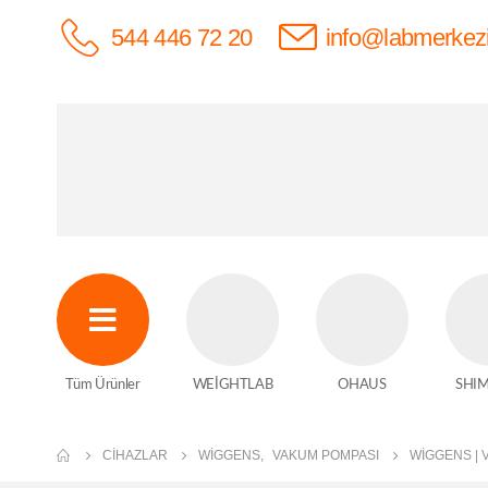
544 446 72 20
info@labmerkez
Tüm Ürünler
WEİGHTLAB
OHAUS
SHI
CIHAZLAR
WIGGENS
,
VAKUM POMPASI
WİGGENS | 