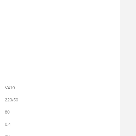
V410
220/50
80
0.4