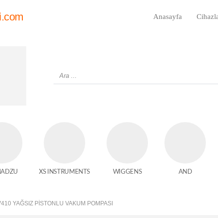
i.com
Anasayfa
Cihazl
MADZU
XS INSTRUMENTS
WIGGENS
AND
V410 YAĞSIZ PISTONLU VAKUM POMPASI