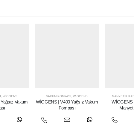
I
,
WIGGENS
VAKUM POMPASI
,
WIGGENS
MANYETIK KAR
 Yağsız Vakum
WİGGENS | V400 Yağsız Vakum
WİGGENS | 
ası
Pompası
Manyetik