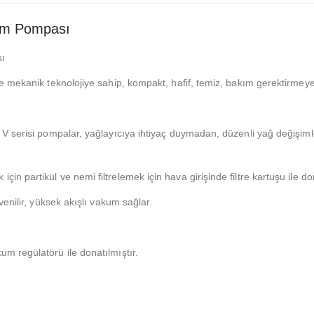
um Pompası
sı
 mekanik teknolojiye sahip, kompakt, hafif, temiz, bakım gerektirmeyen
V serisi pompalar, yağlayıcıya ihtiyaç duymadan, düzenli yağ değişimle
partikül ve nemi filtrelemek için hava girişinde filtre kartuşu ile don
enilir, yüksek akışlı vakum sağlar.
m regülatörü ile donatılmıştır.