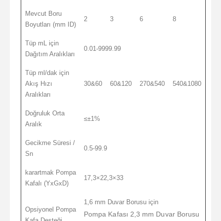
Mevcut Boru
2
3
6
8
Boyutları (mm ID)
Tüp mL için
0.01-9999.99
Dağıtım Aralıkları
Tüp ml/dak için
Akış Hızı
30&60
60&120
270&540
540&1080
Aralıkları
Doğruluk Orta
≤±1%
Aralık
Gecikme Süresi /
0.5-99.9
Sn
karartmak Pompa
17,3×22,3×33
Kafalı (YxGxD)
1,6 mm Duvar Borusu için
Opsiyonel Pompa
Pompa Kafası 2,3 mm Duvar Borusu
Kafa Desteği