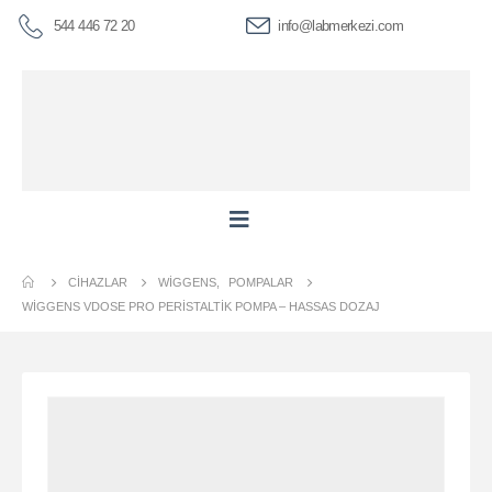
544 446 72 20
info@labmerkezi.com
CIHAZLAR
WIGGENS
,
POMPALAR
WİGGENS VDOSE PRO PERISTALTIK POMPA – HASSAS DOZAJ