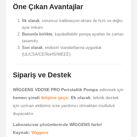
Öne Çıkan Avantajlar
İlk olarak
, sorunsuz kalibrasyon ekranı ile hızlı ve doğru
ayar imkanı.
Bununla birlikte
, kaydedilebilir pompa ayarları ile zaman
tasarrufu.
Son olarak
, endüstri standartlarına uygunluk
(UL/CSA/CE/RoHS/WEEE).
Sipariş ve Destek
WİGGENS VDOSE PRO Peristaltik Pompa
edinmek için
hemen şimdi
iletişime geçin
.
Ek olarak
, teknik destek
için uzman ekibimiz size yardımcı olmaktan mutluluk
duyacaktır.
Laboratuvar çözümlerinde WİGGENS farkı!
Kaynak:
Wiggens