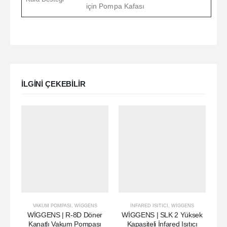
için Pompa Kafası
ILGINI ÇEKEBILIR
VAKUM POMPASI
,
WIGGENS
İNFARED ISITICI
,
WIGGENS
WİGGENS | R-8D Döner
WİGGENS | SLK 2 Yüksek
W
Kanatlı Vakum Pompası
Kapasiteli İnfared Isıtıcı
P