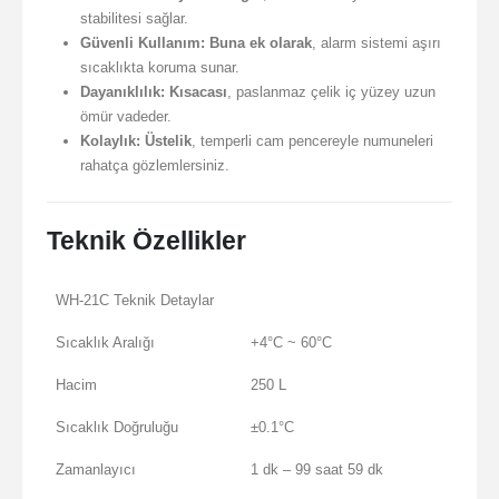
stabilitesi sağlar.
Güvenli Kullanım:
Buna ek olarak
, alarm sistemi aşırı
sıcaklıkta koruma sunar.
Dayanıklılık:
Kısacası
, paslanmaz çelik iç yüzey uzun
ömür vadeder.
Kolaylık:
Üstelik
, temperli cam pencereyle numuneleri
rahatça gözlemlersiniz.
Teknik Özellikler
WH-21C Teknik Detaylar
Sıcaklık Aralığı
+4°C ~ 60°C
Hacim
250 L
Sıcaklık Doğruluğu
±0.1°C
Zamanlayıcı
1 dk – 99 saat 59 dk