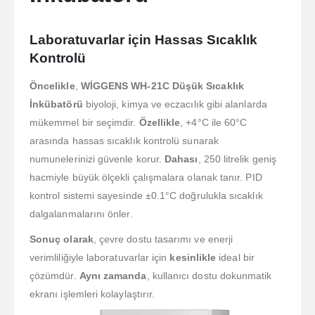
Laboratuvarlar için Hassas Sıcaklık
Kontrolü
Öncelikle
,
WİGGENS WH-21C Düşük Sıcaklık
İnkübatörü
biyoloji, kimya ve eczacılık gibi alanlarda
mükemmel bir seçimdir.
Özellikle
, +4°C ile 60°C
arasında hassas sıcaklık kontrolü sunarak
numunelerinizi güvenle korur.
Dahası
, 250 litrelik geniş
hacmiyle büyük ölçekli çalışmalara olanak tanır. PID
kontrol sistemi sayesinde ±0.1°C doğrulukla sıcaklık
dalgalanmalarını önler.
Sonuç olarak
, çevre dostu tasarımı ve enerji
verimliliğiyle laboratuvarlar için
kesinlikle
ideal bir
çözümdür.
Aynı zamanda
, kullanıcı dostu dokunmatik
ekranı işlemleri kolaylaştırır.