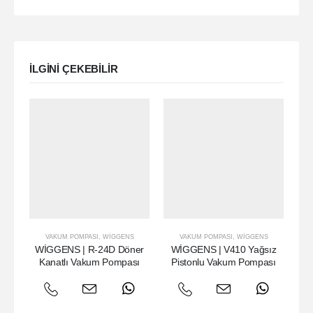
ILGINI ÇEKEBILIR
VAKUM POMPASI
,
WIGGENS
VAKUM POMPASI
,
WIGGENS
MA
WİGGENS | R-24D Döner
WİGGENS | V410 Yağsız
Kanatlı Vakum Pompası
Pistonlu Vakum Pompası
Is