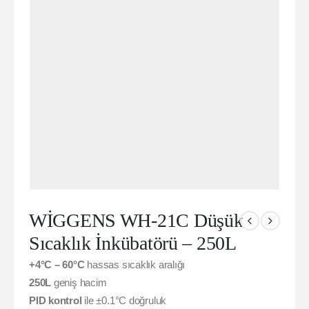
WİGGENS WH-21C Düşük
Sıcaklık İnkübatörü – 250L
+4°C – 60°C
hassas sıcaklık aralığı
250L
geniş hacim
PID kontrol
ile ±0.1°C doğruluk