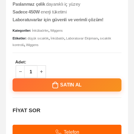
Paslanmaz çelik
dayanıklı iç yüzey
Sadece 450W
enerji tüketimi
Laboratuvarlar için güvenli ve verimli çözüm!
Kategoriler:
İnkübaörler
,
Wiggens
Etiketler:
düşük sıcaklık
,
İnkübatör
,
Laboratuvar Ekipmanı
,
sıcaklık
kontrolü
,
Wiggens
Adet:
SATIN AL
FİYAT SOR
Telefon