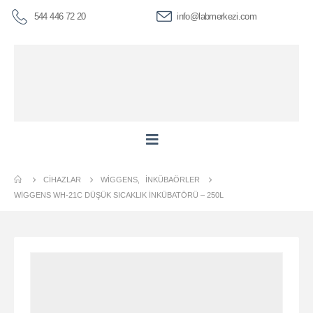
544 446 72 20
info@labmerkezi.com
CIHAZLAR
WIGGENS
,
İNKÜBAÖRLER
WİGGENS WH-21C DÜŞÜK SICAKLIK İNKÜBATÖRÜ – 250L