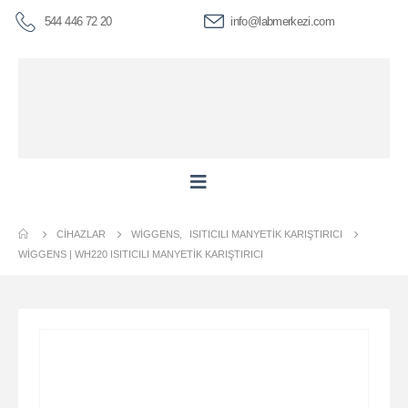
544 446 72 20
info@labmerkezi.com
CIHAZLAR
WIGGENS
,
ISITICILI MANYETIK KARIŞTIRICI
WİGGENS | WH220 ISITICILI MANYETIK KARIŞTIRICI