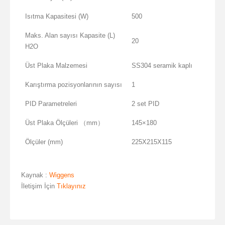
Isıtma Kapasitesi (W)
500
Maks. Alan sayısı Kapasite (L)
20
H2O
Üst Plaka Malzemesi
SS304 seramik kaplı
Karıştırma pozisyonlarının sayısı
1
PID Parametreleri
2 set PID
Üst Plaka Ölçüleri （mm）
145×180
Ölçüler (mm)
225X215X115
Kaynak :
Wiggens
İletişim İçin
Tıklayınız