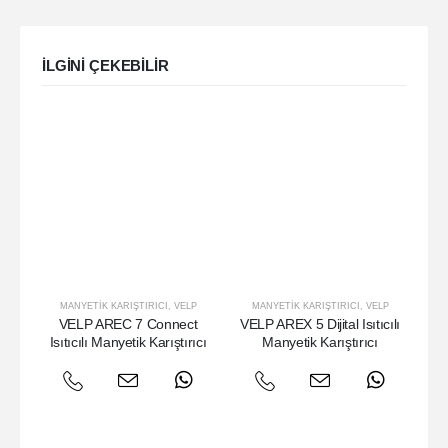
ILGINI ÇEKEBILIR
MANYETIK KARIŞTIRICI
,
VELP
MANYETIK KARIŞTIRICI
,
VELP
VELP AREC 7 Connect
VELP AREX 5 Dijital Isıtıcılı
VE
Isıtıcılı Manyetik Karıştırıcı
Manyetik Karıştırıcı
Is