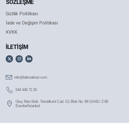
SÖZLEŞME
Gizlilik Politikası
İade ve Değişim Politikası
KVKK
İLETİŞİM
info@labmerkezi.com
544 446 72 20
Oruç Reis Mah. Tekstilkent Cad. G1 Blok No: 98 10-AB / Z-80
Esenler/İstanbul