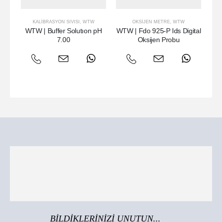
KALIBRASYON SIVISI
,
WTW
OKSIJEN METRE
,
WTW
MU
WTW | Buffer Solutıon pH
WTW | Fdo 925-P Ids Digital
W
7.00
Oksijen Probu
BİLDİKLERİNİZİ UNUTUN...