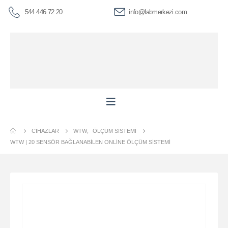
544 446 72 20
info@labmerkezi.com
CIHAZLAR
WTW
,
ÖLÇÜM SISTEMI
WTW | 20 SENSÖR BAĞLANABILEN ONLINE ÖLÇÜM SISTEMI