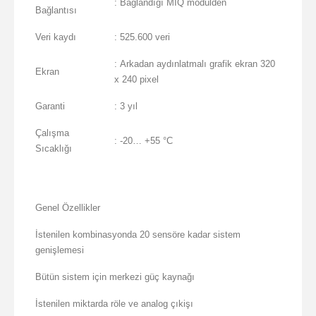
: Bağlandığı MIQ modülden
Bağlantısı
Veri kaydı
: 525.600 veri
: Arkadan aydınlatmalı grafik ekran 320
Ekran
x 240 pixel
Garanti
: 3 yıl
Çalışma
: -20… +55 °C
Sıcaklığı
Genel Özellikler
İstenilen kombinasyonda 20 sensöre kadar sistem
genişlemesi
Bütün sistem için merkezi güç kaynağı
İstenilen miktarda röle ve analog çıkişı