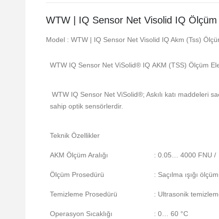
WTW | IQ Sensor Net Visolid IQ Ölçüm
Model : WTW | IQ Sensor Net Visolid IQ Akm (Tss) Ölç
WTW IQ Sensor Net ViSolid® IQ AKM (TSS) Ölçüm El
WTW IQ Sensor Net ViSolid®; Askılı katı maddeleri saçı
sahip optik sensörlerdir.
Teknik Özellikler
AKM Ölçüm Aralığı
: 0.05… 4000 FNU /
Ölçüm Prosedürü
: Saçılma ışığı ölçü
Temizleme Prosedürü
: Ultrasonik temizle
Operasyon Sıcaklığı
: 0… 60 °C