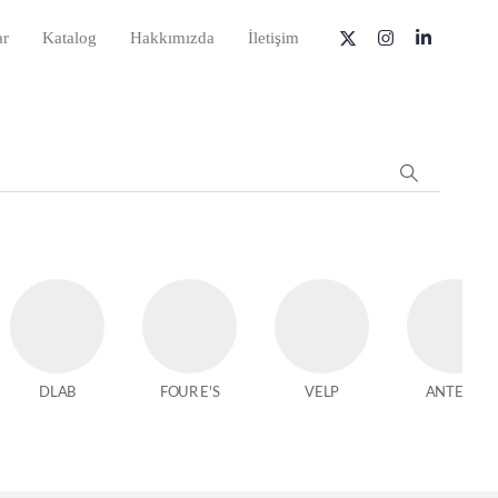
ar
Katalog
Hakkımızda
İletişim
DLAB
FOUR E'S
VELP
ANTECH