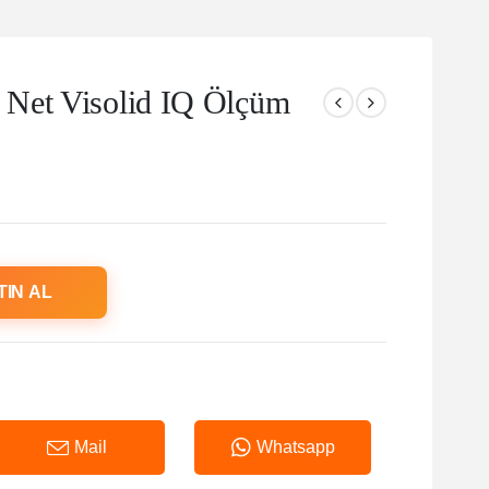
Net Visolid IQ Ölçüm
TIN AL
Mail
Whatsapp