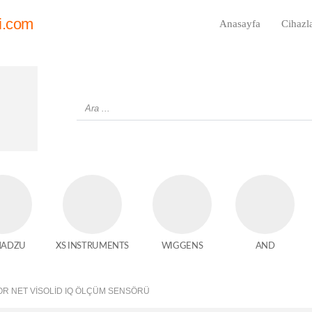
i.com
Anasayfa
Cihazl
MADZU
XS INSTRUMENTS
WIGGENS
AND
OR NET VISOLID IQ ÖLÇÜM SENSÖRÜ