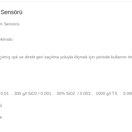
 Sensörü
üm Sensörü
ektrodu
lmış ışık ve direkt geri saçılma yoluyla ölçmek için yerinde kullanım 
 0.01… 300 g/l SiO2 / 0.001… 30% SiO2 / 0.003… 1000 g/l TS 0.
mü
me