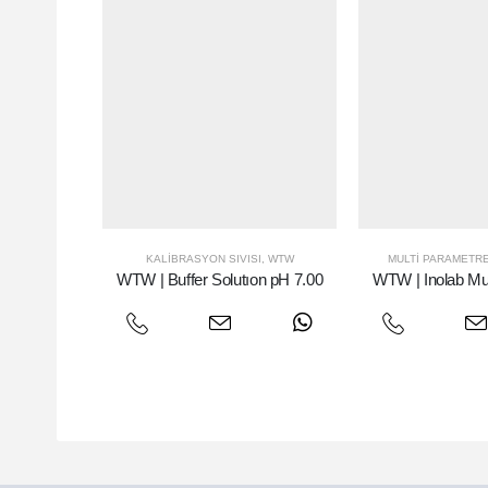
KALIBRASYON SIVISI
,
WTW
MULTI PARAMETR
WTW | Buffer Solutıon pH 7.00
WTW | Inolab Mul