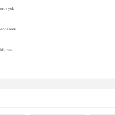
gerek yok
 engellenir
tkilemez