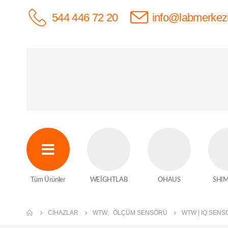
544 446 72 20
info@labmerkez
Tüm Ürünler
WEİGHTLAB
OHAUS
SHI
CIHAZLAR
WTW
,
ÖLÇÜM SENSÖRÜ
WTW | IQ SENS