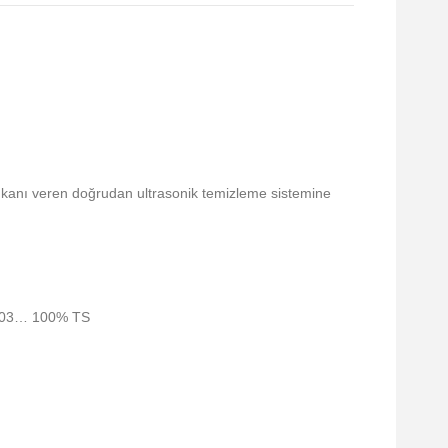
imkanı veren doğrudan ultrasonik temizleme sistemine
0003… 100% TS