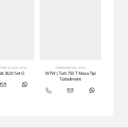
ETRE ÖLÇER
,
WTW
TÜRBIDIMETRE
,
WTW
ti 3620 Set G
WTW | Turb 750 T Masa Tipi
Türbidimetre