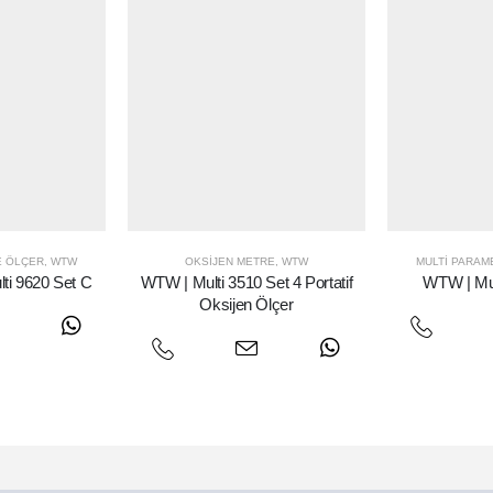
E ÖLÇER
,
WTW
OKSIJEN METRE
,
WTW
MULTI PARAM
ti 9620 Set C
WTW | Multi 3510 Set 4 Portatif
WTW | Mul
Oksijen Ölçer