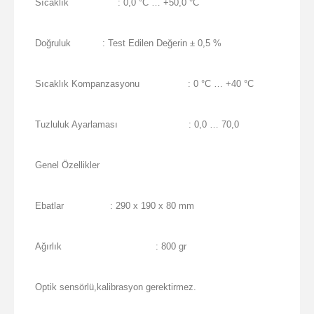
Sıcaklık
: 0,0 °C … +50,0 °C
Doğruluk
: Test Edilen Değerin ± 0,5 %
Sıcaklık Kompanzasyonu
: 0 °C … +40 °C
Tuzluluk Ayarlaması
: 0,0 … 70,0
Genel Özellikler
Ebatlar
: 290 x 190 x 80 mm
Ağırlık
: 800 gr
Optik sensörlü,kalibrasyon gerektirmez.