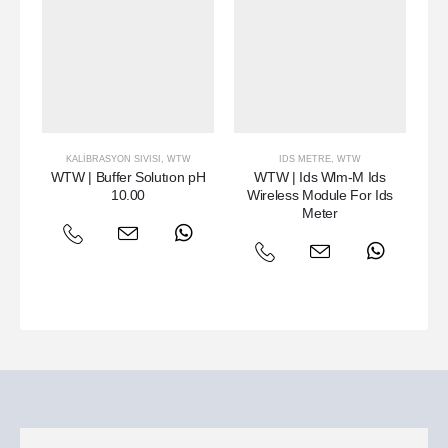
KALIBRASYON SIVISI
,
WTW
IDS METRE
,
WTW
MU
WTW | Buffer Solutıon pH
WTW | Ids Wlm-M Ids
W
10.00
Wireless Module For Ids
Meter