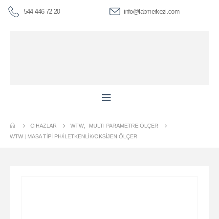
544 446 72 20
info@labmerkezi.com
CIHAZLAR
WTW
,
MULTI PARAMETRE ÖLÇER
WTW | MASA TIPI PH/İLETKENLIK/OKSIJEN ÖLÇER