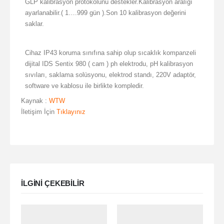
GLP kalibrasyon protokolünü destekler.Kalibrasyon aralığı
ayarlanabilir.( 1….999 gün ).Son 10 kalibrasyon değerini
saklar.
Cihaz IP43 koruma sınıfına sahip olup sıcaklık kompanzeli
dijital IDS Sentix 980 ( cam ) ph elektrodu, pH kalibrasyon
sıvıları, saklama solüsyonu, elektrod standı, 220V adaptör,
software ve kablosu ile birlikte kompledir.
Kaynak :
WTW
İletişim İçin
Tıklayınız
ILGINI ÇEKEBILIR