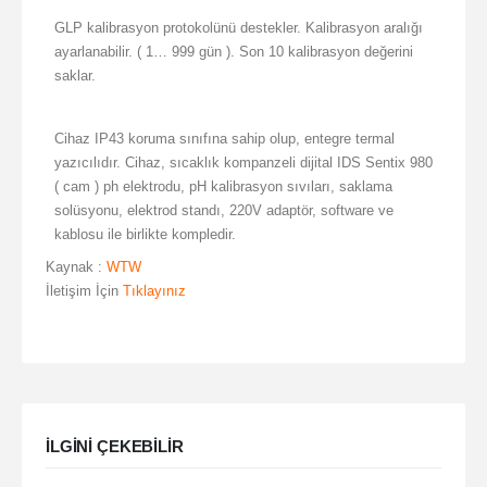
GLP kalibrasyon protokolünü destekler. Kalibrasyon aralığı
ayarlanabilir. ( 1… 999 gün ). Son 10 kalibrasyon değerini
saklar.
Cihaz IP43 koruma sınıfına sahip olup, entegre termal
yazıcılıdır. Cihaz, sıcaklık kompanzeli dijital IDS Sentix 980
( cam ) ph elektrodu, pH kalibrasyon sıvıları, saklama
solüsyonu, elektrod standı, 220V adaptör, software ve
kablosu ile birlikte kompledir.
Kaynak :
WTW
İletişim İçin
Tıklayınız
ILGINI ÇEKEBILIR