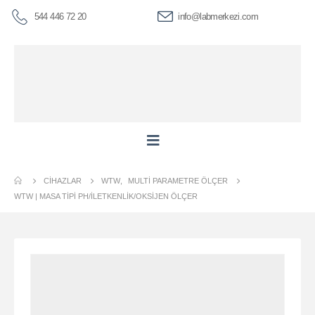
544 446 72 20
info@labmerkezi.com
CIHAZLAR
WTW
,
MULTI PARAMETRE ÖLÇER
WTW | MASA TIPI PH/İLETKENLIK/OKSIJEN ÖLÇER