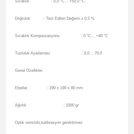
Sıcaklık
: 0,0 °C… +50,0 °C
Doğruluk
: Test Edilen Değerin ± 0,5 %
Sıcaklık Kompanzasyonu
: 0 °C… +40 °C
Tuzluluk Ayarlaması
: 0,0… 70,0
Genel Özellikler
Ebatlar
: 290 x 190 x 80 mm
Ağırlık
: 1000 gr
Optik sensörlü,kalibrasyon gerektirmez