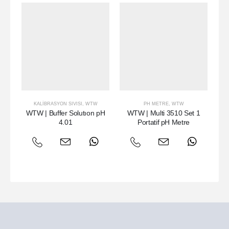
KALIBRASYON SIVISI
,
WTW
PH METRE
,
WTW
MU
WTW | Buffer Solutıon pH
WTW | Multi 3510 Set 1
W
4.01
Portatif pH Metre