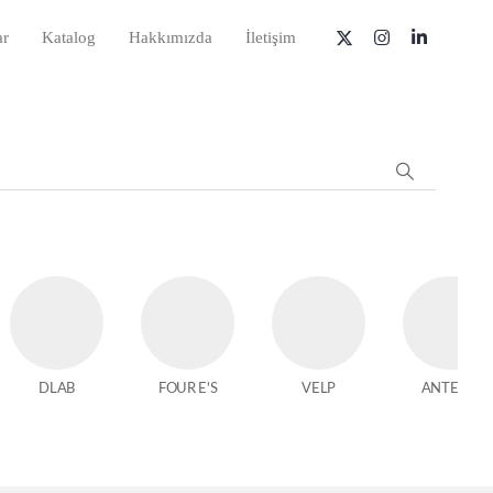
ar
Katalog
Hakkımızda
İletişim
DLAB
FOUR E'S
VELP
ANTECH