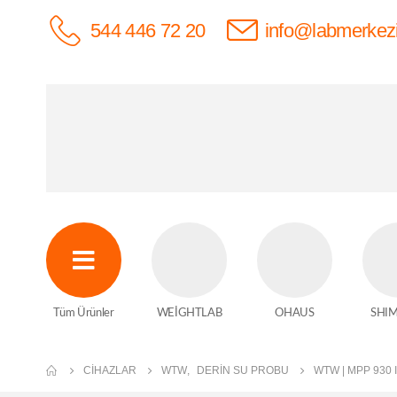
544 446 72 20
info@labmerkez
Tüm Ürünler
WEİGHTLAB
OHAUS
SHI
CIHAZLAR
WTW
,
DERIN SU PROBU
WTW | MPP 930