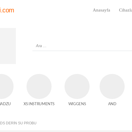
i.com
Anasayfa
Cihazl
MADZU
XS INSTRUMENTS
WIGGENS
AND
 IDS DERIN SU PROBU