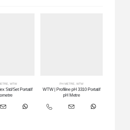
ETRE
,
WTW
PH METRE
,
WTW
x Std/Set Portatif
WTW | Profiline pH 3310 Portatif
tometre
pH Metre