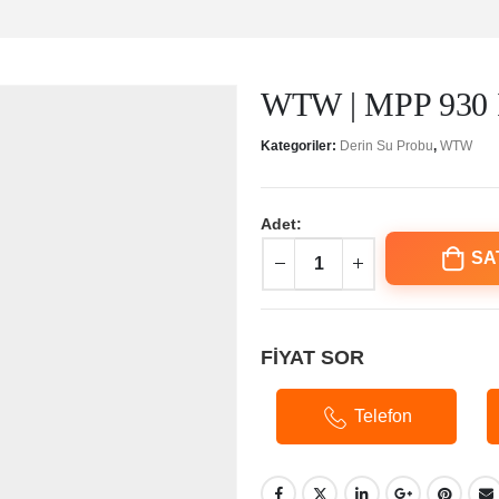
WTW | MPP 930 I
Kategoriler:
Derin Su Probu
,
WTW
Adet:
SA
FİYAT SOR
Telefon