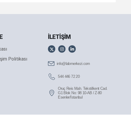
E
İLETİŞİM
ikası
şim Politikası
info@labmerkezi.com
544 446 72 20
Oruç Reis Mah. Tekstilkent Cad.
G1 Blok No: 98 10-AB / Z-80
Esenler/İstanbul