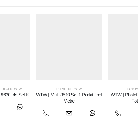
E ÖLÇER
,
WTW
PH METRE
,
WTW
FOTOM
 9630 Ids Set K
WTW | Multi 3510 Set 1 Portatif pH
WTW | Photofle
Metre
Fo