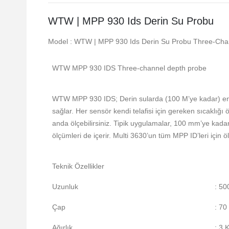
WTW | MPP 930 Ids Derin Su Probu
Model : WTW | MPP 930 Ids Derin Su Probu Three-Cha
WTW MPP 930 IDS Three-channel depth probe
WTW MPP 930 IDS; Derin sularda (100 M’ye kadar) en fa
sağlar. Her sensör kendi telafisi için gereken sıcaklığ
anda ölçebilirsiniz. Tipik uygulamalar, 100 mm’ye kadar 
ölçümleri de içerir. Multi 3630’un tüm MPP ID’leri için
Teknik Özellikler
Uzunluk
: 5
Çap
: 7
Ağırlık
: 3 