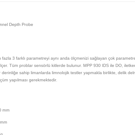
nnel Depth Probe
zla 3 farklı parametreyi aynı anda ölçmenizi sağlayan çok parametreli
ı ölçer. Tüm problar sensörlü kitlerde bulunur. MPP 930 IDS ile DO, iletk
derinliğe sahip limanlarda limnolojik testler yapmakla birlikte, delik d
 ölçüm yapılması gerekmektedir.
00 mm
0 mm
Kg