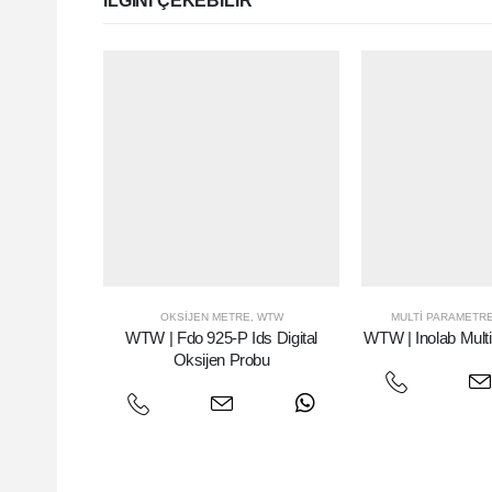
ILGINI ÇEKEBILIR
OKSIJEN METRE
,
WTW
MULTI PARAMETR
WTW | Fdo 925-P Ids Digital
WTW | Inolab Multi
Oksijen Probu