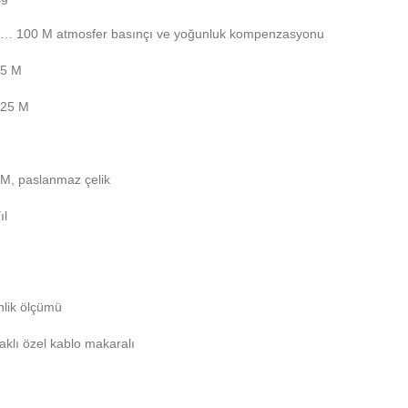
5… 100 M atmosfer basınçı ve yoğunluk kompenzasyonu
05 M
,25 M
M, paslanmaz çelik
ıl
nlik ölçümü
aklı özel kablo makaralı