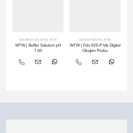
KALIBRASYON SIVISI
,
WTW
OKSIJEN METRE
,
WTW
MU
WTW | Buffer Solutıon pH
WTW | Fdo 925-P Ids Digital
W
7.00
Oksijen Probu