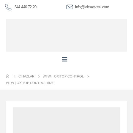
544 446 72 20
info@labmerkezi.com
CIHAZLAR
WTW
,
OXITOP CONTROL
WTW | OXITOP CONTROL AN6