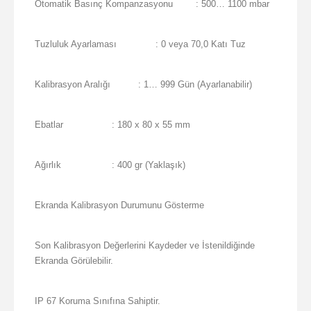
Otomatik Basınç Kompanzasyonu
: 500… 1100 mbar
Tuzluluk Ayarlaması
: 0 veya 70,0 Katı Tuz
Kalibrasyon Aralığı
: 1… 999 Gün (Ayarlanabilir)
Ebatlar
: 180 x 80 x 55 mm
Ağırlık
: 400 gr (Yaklaşık)
Ekranda Kalibrasyon Durumunu Gösterme
Son Kalibrasyon Değerlerini Kaydeder ve İstenildiğinde
Ekranda Görülebilir.
IP 67 Koruma Sınıfına Sahiptir.