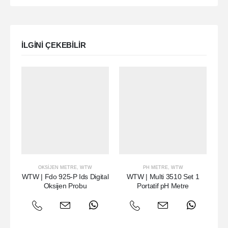
ILGINI ÇEKEBILIR
OKSIJEN METRE
,
WTW
PH METRE
,
WTW
WTW | Fdo 925-P Ids Digital
WTW | Multi 3510 Set 1
W
Oksijen Probu
Portatif pH Metre