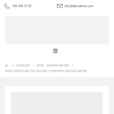
544 446 72 20
info@labmerkezi.com
CIHAZLAR
WTW
,
OKSIJEN METRE
WTW | PROFILINE OXI 3210 SET 3 PORTATIF OKSIJEN METRE