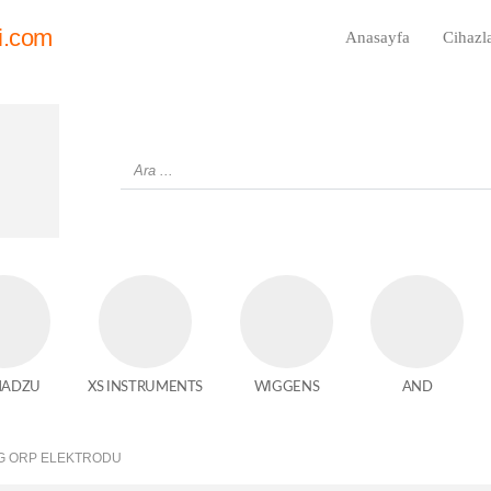
i.com
Anasayfa
Cihazl
MADZU
XS INSTRUMENTS
WIGGENS
AND
AG ORP ELEKTRODU