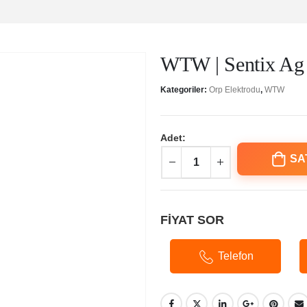
WTW | Sentix Ag 
Kategoriler:
Orp Elektrodu
,
WTW
Adet:
SA
FİYAT SOR
Telefon