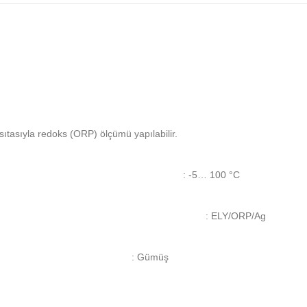
asıyla redoks (ORP) ölçümü yapılabilir.
: -5… 100 °C
: ELY/ORP/Ag
: Gümüş