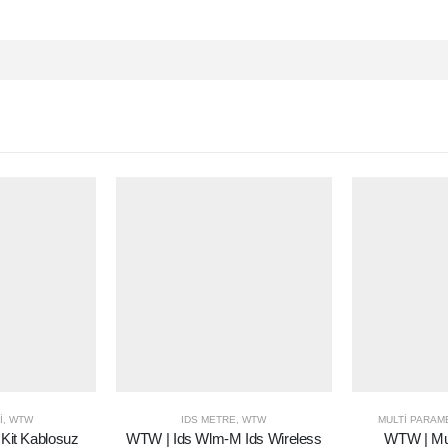
I
,
WTW
IDS METRE
,
WTW
MULTI PARAM
Kit Kablosuz
WTW | Ids Wlm-M Ids Wireless
WTW | Mul