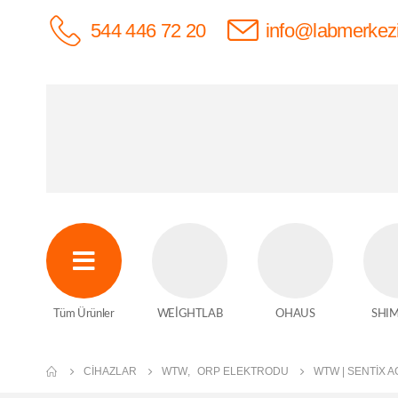
544 446 72 20
info@labmerkez
Tüm Ürünler
WEİGHTLAB
OHAUS
SHI
CIHAZLAR
WTW
,
ORP ELEKTRODU
WTW | SENTIX 