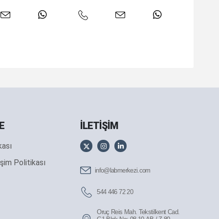
E
İLETİŞİM
ikası
şim Politikası
info@labmerkezi.com
544 446 72 20
Oruç Reis Mah. Tekstilkent Cad.