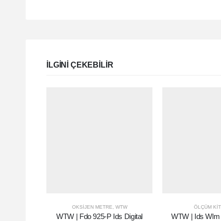
ILGINI ÇEKEBILIR
OKSIJEN METRE
,
WTW
ÖLÇÜM KIT
WTW | Fdo 925-P Ids Digital
WTW | Ids Wlm 