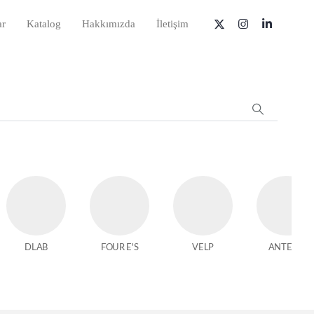
ar
Katalog
Hakkımızda
İletişim
DLAB
FOUR E'S
VELP
ANTECH