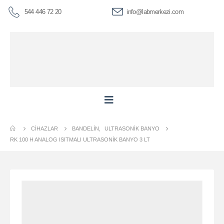
544 446 72 20
info@labmerkezi.com
CIHAZLAR
BANDELIN
,
ULTRASONIK BANYO
RK 100 H ANALOG ISITMALI ULTRASONIK BANYO 3 LT