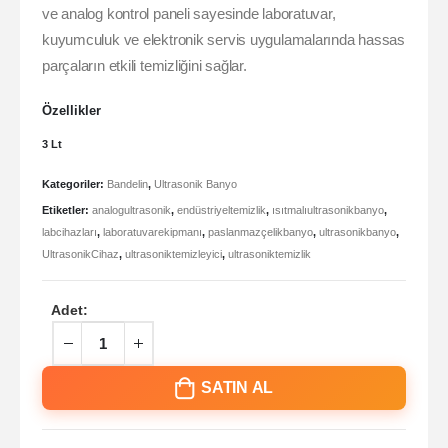
ve analog kontrol paneli sayesinde laboratuvar,
kuyumculuk ve elektronik servis uygulamalarında hassas
parçaların etkili temizliğini sağlar.
Özellikler
3 Lt
Kategoriler:
Bandelin
,
Ultrasonik Banyo
Etiketler:
analogultrasonik
,
endüstriyeltemizlik
,
ısıtmalıultrasonikbanyo
,
labcihazları
,
laboratuvarekipmanı
,
paslanmazçelikbanyo
,
ultrasonikbanyo
,
UltrasonikCihaz
,
ultrasoniktemizleyici
,
ultrasoniktemizlik
Adet:
SATIN AL