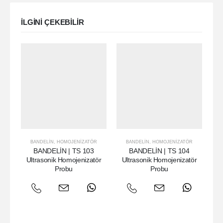
ILGINI ÇEKEBILIR
BANDELIN
,
HOMOJENIZATÖR
BANDELIN
,
HOMOJENIZATÖR
BANDELİN | TS 103
BANDELİN | TS 104
Ultrasonik Homojenizatör
Ultrasonik Homojenizatör
U
Probu
Probu