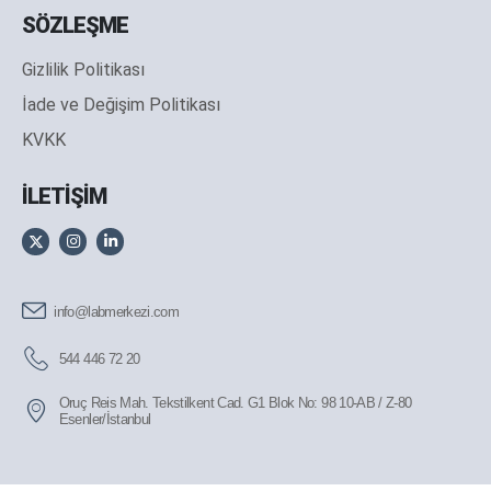
SÖZLEŞME
Gizlilik Politikası
İade ve Değişim Politikası
KVKK
İLETİŞİM
info@labmerkezi.com
544 446 72 20
Oruç Reis Mah. Tekstilkent Cad. G1 Blok No: 98 10-AB / Z-80
Esenler/İstanbul