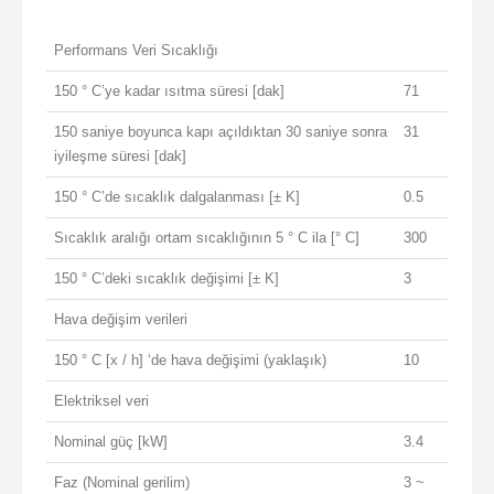
Performans Veri Sıcaklığı
150 ° C’ye kadar ısıtma süresi [dak]
71
150 saniye boyunca kapı açıldıktan 30 saniye sonra
31
iyileşme süresi [dak]
150 ° C’de sıcaklık dalgalanması [± K]
0.5
Sıcaklık aralığı ortam sıcaklığının 5 ° C ila [° C]
300
150 ° C’deki sıcaklık değişimi [± K]
3
Hava değişim verileri
150 ° C [x / h] ‘de hava değişimi (yaklaşık)
10
Elektriksel veri
Nominal güç [kW]
3.4
Faz (Nominal gerilim)
3 ~