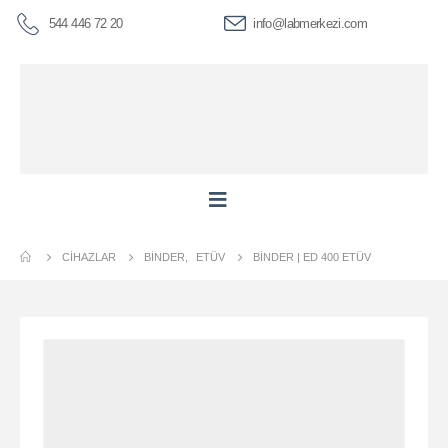
544 446 72 20
info@labmerkezi.com
CIHAZLAR
BINDER
,
ETÜV
BİNDER | ED 400 ETÜV