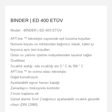
BİNDER | ED 400 ETÜV
Model : BİNDER | ED 400 ETÜV
APT.line ™ teknolojisi sayesinde eşit kurutma koşulları
Numune boyutu ve miktarından bağımsız olarak, kabin içi
boyunca aynı test koşulları
Üstün ısı yalıtımı işletme maliyetlerinden tasarruf sağlar
Özellikleri
Sıcaklık aralığı: oda sıcaklığı artı 5 ° C ila 300 ° C
APT.line ™ ön ısıtma odası teknolojisi
Doğal konveksiyon
Ayarlanabilir egzoz havası kapağı
Zamanlayıcı fonksiyonlu kontrolör
2 krom kaplama raf
Görsel alarmlı Sınıf 2 bağımsız ayarlanabilir sıcaklık güvenlik
cihazı (DIN 12880)