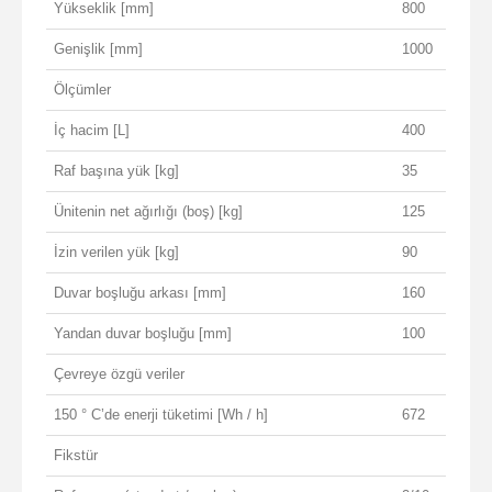
Yükseklik [mm]
800
Genişlik [mm]
1000
Ölçümler
İç hacim [L]
400
Raf başına yük [kg]
35
Ünitenin net ağırlığı (boş) [kg]
125
İzin verilen yük [kg]
90
Duvar boşluğu arkası [mm]
160
Yandan duvar boşluğu [mm]
100
Çevreye özgü veriler
150 ° C’de enerji tüketimi [Wh / h]
672
Fikstür