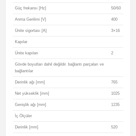
Güç frekansı [Hz]
50/60
Anma Gerilimi [V]
400
Ünite sigortası [A]
3×16
Kapılar
Ünite kapıları
2
Gövde boyutları dahil değildir. bağlantı parçaları ve
bağlantılar
Derinlik ağı [mm]
765
Net yükseklik [mm]
1025
Genişlik ağı [mm]
1235
İç Ölçüler
Derinlik [mm]
520