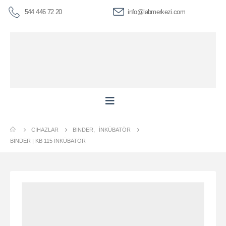
544 446 72 20
info@labmerkezi.com
CIHAZLAR
BINDER
,
İNKÜBATÖR
BİNDER | KB 115 İNKÜBATÖR