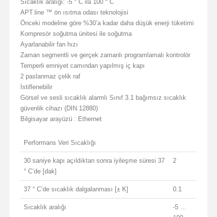
Sıcaklık aralığı: -5 ° C ila 100 ° C
APT.line ™ ön ısıtma odası teknolojisi
Önceki modeline göre %30’a kadar daha düşük enerji tüketimi
Kompresör soğutma ünitesi ile soğutma
Ayarlanabilir fan hızı
Zaman segmentli ve gerçek zamanlı programlamalı kontrolör
Temperli emniyet camından yapılmış iç kapı
2 paslanmaz çelik raf
İstiflenebilir
Görsel ve sesli sıcaklık alarmlı Sınıf 3.1 bağımsız sıcaklık
güvenlik cihazı (DIN 12880)
Bilgisayar arayüzü : Ethernet
Performans Veri Sıcaklığı
30 saniye kapı açıldıktan sonra iyileşme süresi 37
2
° C’de [dak]
37 ° C’de sıcaklık dalgalanması [± K]
0.1
Sıcaklık aralığı
-5 …