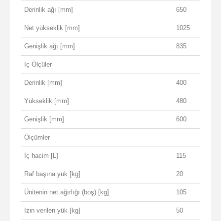
Derinlik ağı [mm]
650
Net yükseklik [mm]
1025
Genişlik ağı [mm]
835
İç Ölçüler
Derinlik [mm]
400
Yükseklik [mm]
480
Genişlik [mm]
600
Ölçümler
İç hacim [L]
115
Raf başına yük [kg]
20
Ünitenin net ağırlığı (boş) [kg]
105
İzin verilen yük [kg]
50