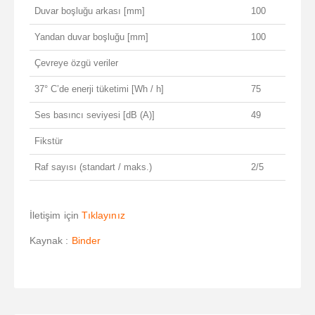
Duvar boşluğu arkası [mm]
100
Yandan duvar boşluğu [mm]
100
Çevreye özgü veriler
37° C’de enerji tüketimi [Wh / h]
75
Ses basıncı seviyesi [dB (A)]
49
Fikstür
Raf sayısı (standart / maks.)
2/5
İletişim için
Tıklayınız
Kaynak :
Binder