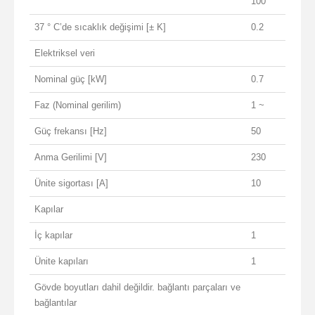
100
37 ° C’de sıcaklık değişimi [± K]
0.2
Elektriksel veri
Nominal güç [kW]
0.7
Faz (Nominal gerilim)
1 ~
Güç frekansı [Hz]
50
Anma Gerilimi [V]
230
Ünite sigortası [A]
10
Kapılar
İç kapılar
1
Ünite kapıları
1
Gövde boyutları dahil değildir. bağlantı parçaları ve
bağlantılar