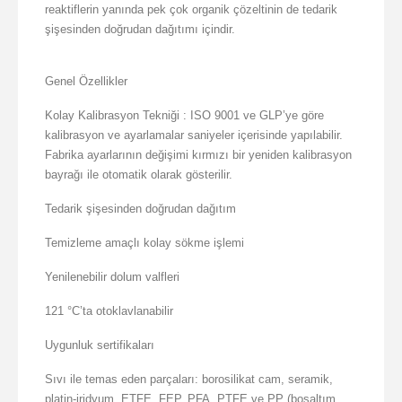
reaktiflerin yanında pek çok organik çözeltinin de tedarik
şişesinden doğrudan dağıtımı içindir.
Genel Özellikler
Kolay Kalibrasyon Tekniği : ISO 9001 ve GLP’ye göre
kalibrasyon ve ayarlamalar saniyeler içerisinde yapılabilir.
Fabrika ayarlarının değişimi kırmızı bir yeniden kalibrasyon
bayrağı ile otomatik olarak gösterilir.
Tedarik şişesinden doğrudan dağıtım
Temizleme amaçlı kolay sökme işlemi
Yenilenebilir dolum valfleri
121 °C’ta otoklavlanabilir
Uygunluk sertifikaları
Sıvı ile temas eden parçaları: borosilikat cam, seramik,
platin-iridyum, ETFE, FEP, PFA, PTFE ve PP (boşaltım