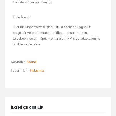
Geri döngü vanası hariçtir.
Ürün İçeriği
Her bir Dispensette® şişe üstü dispenser, uygunluk
belgelidir ve performans sertifikası, boşaltım tüpü,
teleskopik dolum tüpü, montaj aleti, PP şişe adaptörleri ile
birlikte verilecektir.
Kaynak :
Brand
İletişim İçin
Tıklayınız
ILGINI ÇEKEBILIR