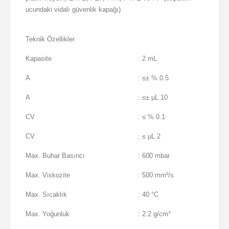
ucundaki vidalı güvenlik kapağı)
Teknik Özellikler
Kapasite
: 2 mL
A
: ≤± % 0.5
A
: ≤± µL 10
CV
: ≤ % 0.1
CV
: ≤ µL 2
Max. Buhar Basıncı
: 600 mbar
Max. Viskozite
: 500 mm²/s
Max. Sıcaklık
: 40 °C
Max. Yoğunluk
: 2.2 g/cm³