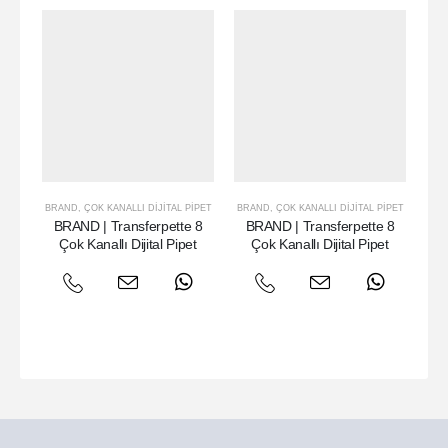
BRAND
,
ÇOK KANALLI DIJITAL PIPET
BRAND
,
ÇOK KANALLI DIJITAL PIPET
BR
BRAND | Transferpette 8
BRAND | Transferpette 8
B
Çok Kanallı Dijital Pipet
Çok Kanallı Dijital Pipet