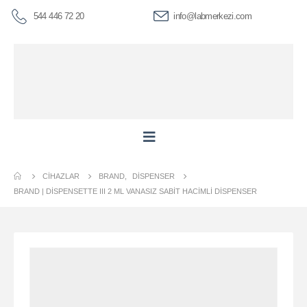
544 446 72 20
info@labmerkezi.com
CIHAZLAR
BRAND
,
DISPENSER
BRAND | DISPENSETTE III 2 ML VANASIZ SABIT HACIMLI DISPENSER