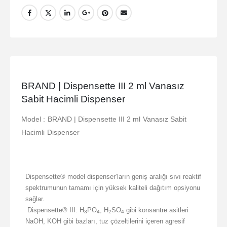
BRAND | Dispensette III 2 ml Vanasız
Sabit Hacimli Dispenser
Model : BRAND | Dispensette III 2 ml Vanasız Sabit
Hacimli Dispenser
Dispensette® model dispenser’ların geniş aralığı sıvı reaktif
spektrumunun tamamı için yüksek kaliteli dağıtım opsiyonu
sağlar.
Dispensette® III: H
PO
, H
SO
gibi konsantre asitleri
3
4
2
4
NaOH, KOH gibi bazları, tuz çözeltilerini içeren agresif