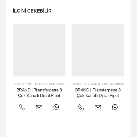
ILGINI ÇEKEBILIR
BRAND
,
ÇOK KANALLI DIJITAL PIPET
BRAND
,
ÇOK KANALLI DIJITAL PIPET
BRAND | Transferpette 8
BRAND | Transferpette 8
Çok Kanallı Dijital Pipet
Çok Kanallı Dijital Pipet
Aya