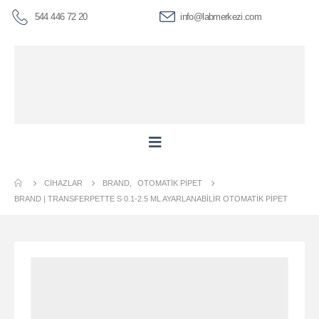
544 446 72 20
info@labmerkezi.com
CIHAZLAR
BRAND
,
OTOMATIK PIPET
BRAND | TRANSFERPETTE S 0.1-2.5 ΜL AYARLANABILIR OTOMATIK PIPET