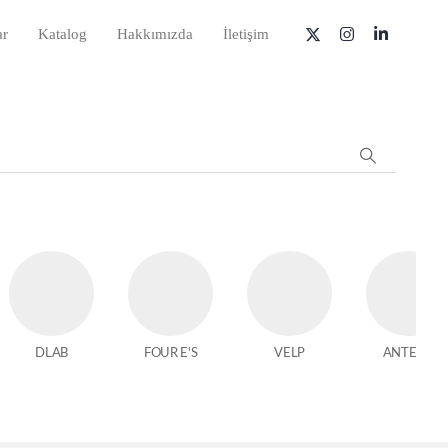
ar
Katalog
Hakkımızda
İletişim
DLAB
FOUR E'S
VELP
ANTECH