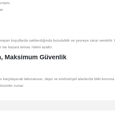
ortamı
ar
olmayan koşullarda saklandığında bozulabilir ve çevreye zarar verebili
r ise kazara temas riskini azaltır.
n, Maksimum Güvenlik
ı karşılayarak laboratuvar, depo ve endüstriyel alanlarda bitki koruma
çözümler sunar.