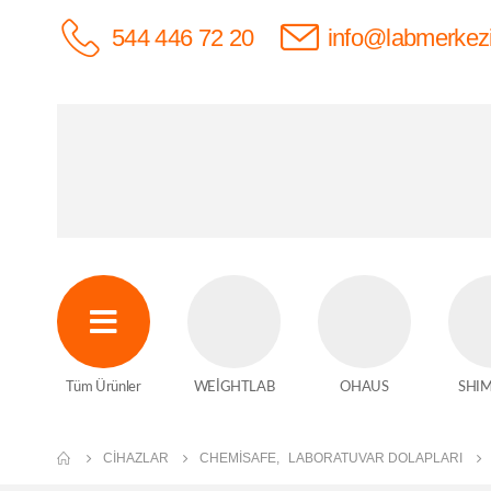
544 446 72 20
info@labmerkez
Tüm Ürünler
WEİGHTLAB
OHAUS
SHI
CIHAZLAR
CHEMISAFE
,
LABORATUVAR DOLAPLARI