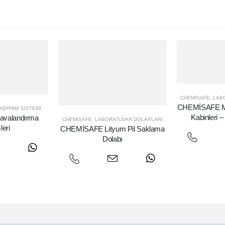
CHEMISAFE
,
LAB
CHEMİSAFE Mol
NDIRMA SISTEMI
Kabinleri 
valandırma
CHEMISAFE
,
LABORATUVAR DOLAPLARI
leri
CHEMİSAFE Lityum Pil Saklama
Dolabı