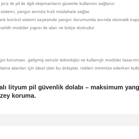
iz ile pil ile ilgili ekipmanların güvenle kullanımı sağlanır.
istemi, yangın anında hızlı müdahale sağlar.
lı kontrol sistemi sayesinde yangın durumunda anında otomatik k
abilir modüler yapısı ile alan ve bütçe dostudur.
n koruması, gelişmiş sensör teknolojisi ve kullanışlı modüler tasarımıy
ama alanları için ideal olan bu dolaplar, riskleri minimize ederken kulla
alı lityum pil güvenlik dolabı – maksimum yangı
üzey koruma.