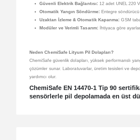
Güvenli Elektrik Bağlantısı:
12 adet UNEL 220 V pr
Otomatik Yangın Söndürme:
Entegre söndürücü s
Uzaktan İzleme & Otomatik Kapanma:
GSM taban
Modüler ve Verimli Tasarım:
İhtiyaca göre ayarlan
Neden ChemiSafe Lityum Pil Dolapları?
ChemiSafe güvenlik dolapları, yüksek performanslı yangı
çözümler sunar. Laboratuvarlar, üretim tesisleri ve depol
yardımcı olur.
ChemiSafe EN 14470-1 Tip 90 sertifik
sensörlerle pil depolamada en üst d