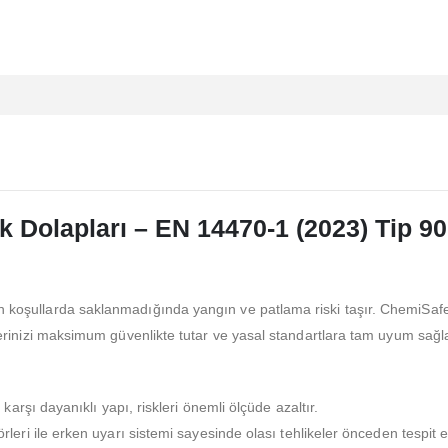
 Dolapları – EN 14470-1 (2023) Tip 90 
un koşullarda saklanmadığında yangın ve patlama riski taşır. ChemiSafe’
illerinizi maksimum güvenlikte tutar ve yasal standartlara tam uyum sağla
arşı dayanıklı yapı, riskleri önemli ölçüde azaltır.
eri ile erken uyarı sistemi sayesinde olası tehlikeler önceden tespit ed