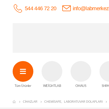
544 446 72 20
info@labmerkez
Tüm Ürünler
WEİGHTLAB
OHAUS
SHI
CIHAZLAR
CHEMISAFE
,
LABORATUVAR DOLAPLARI