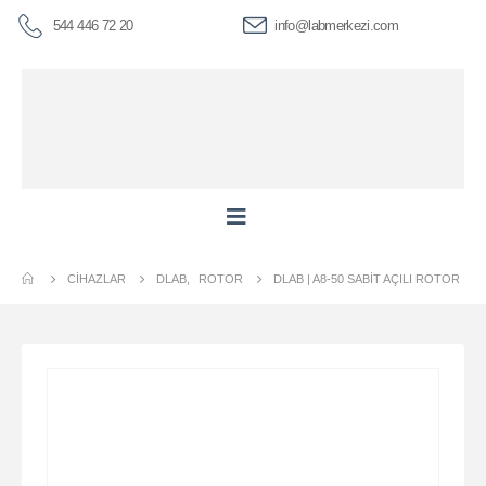
544 446 72 20
info@labmerkezi.com
CIHAZLAR
DLAB
,
ROTOR
DLAB | A8-50 SABIT AÇILI ROTOR