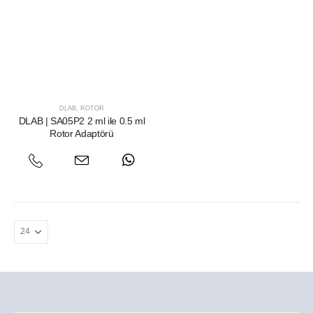
DLAB
,
ROTOR
DLAB | SA05P2 2 ml ile 0.5 ml
Rotor Adaptörü