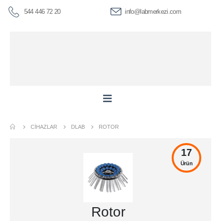
544 446 72 20
info@labmerkezi.com
CIHAZLAR
DLAB
ROTOR
17
Ürün
Rotor