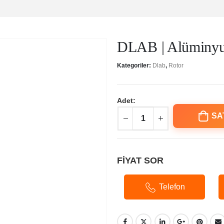
DLAB | Alüminyu
Kategoriler:
Dlab
,
Rotor
Adet:
SA
FİYAT SOR
Telefon