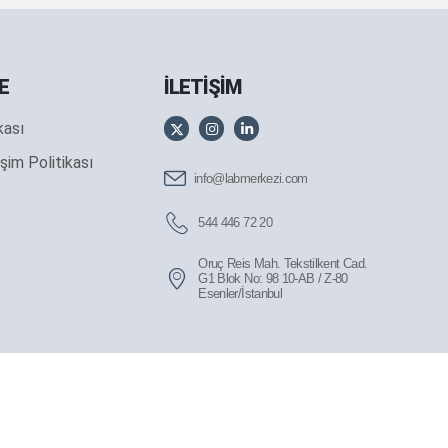
E
İLETİŞİM
ikası
şim Politikası
info@labmerkezi.com
544 446 72 20
Oruç Reis Mah. Tekstilkent Cad.
G1 Blok No: 98 10-AB / Z-80
Esenler/İstanbul