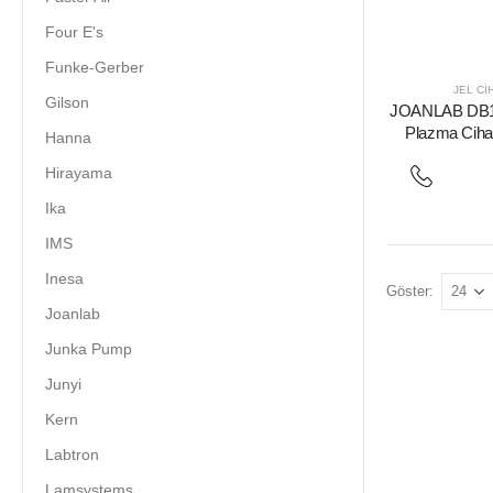
Four E's
Funke-Gerber
JEL CI
Gilson
JOANLAB DB10
Plazma Ciha
Hanna
Hirayama
Ika
IMS
Inesa
Göster:
Joanlab
Junka Pump
Junyi
Kern
Labtron
Lamsystems