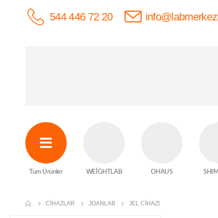
544 446 72 20
info@labmerkez
Tüm Ürünler
WEİGHTLAB
OHAUS
SHI
CIHAZLAR
JOANLAB
JEL CIHAZI