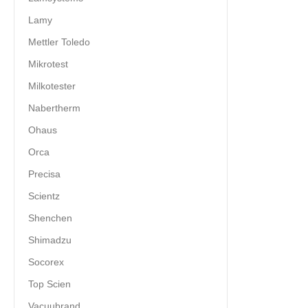
Lamy
Mettler Toledo
Mikrotest
Milkotester
Nabertherm
Ohaus
Orca
Precisa
Scientz
Shenchen
Shimadzu
Socorex
Top Scien
Vacuubrand