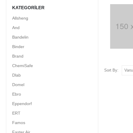
KATEGORILER
Allsheng
And
Bandelin
Binder
Brand
ChemiSafe
Sort By:
Dlab
Domel
Ebro
Eppendorf
ERT
Famos
Faster Air