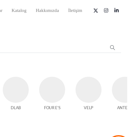
ar
Katalog
Hakkımızda
İletişim
DLAB
FOUR E'S
VELP
ANTECH