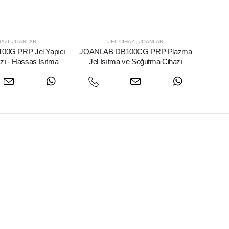
HAZI
,
JOANLAB
JEL CIHAZI
,
JOANLAB
0G PRP Jel Yapıcı
JOANLAB DB100CG PRP Plazma
zı - Hassas Isıtma
Jel Isıtma ve Soğutma Cihazı