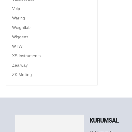
Velp
Waring
Weightlab
Wiggens
WTW
XS Instruments
Zealway
ZK Meiling
KURUMSAL