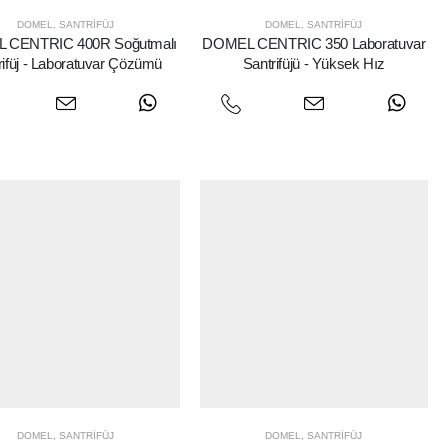
DOMEL
,
SANTRIFÜJ
DOMEL
,
SANTRIFÜJ
 CENTRIC 400R Soğutmalı
DOMEL CENTRIC 350 Laboratuvar
rifüj - Laboratuvar Çözümü
Santrifüjü - Yüksek Hız
DOMEL
,
SANTRIFÜJ
DOMEL
,
SANTRIFÜJ