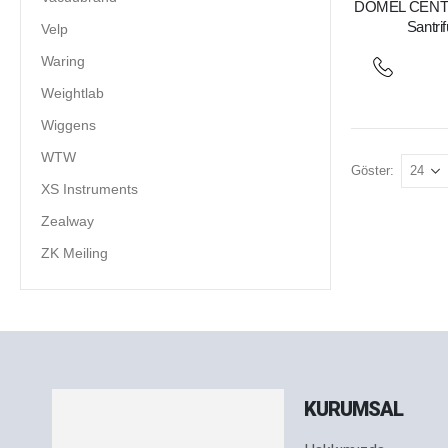
DOMEL CENTR
Santri
Velp
Waring
Weightlab
Wiggens
WTW
Göster:
XS Instruments
Zealway
ZK Meiling
KURUMSAL