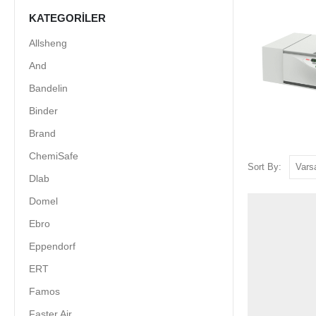
KATEGORILER
Allsheng
And
Bandelin
Binder
Brand
ChemiSafe
Sort By:
Dlab
Domel
Ebro
Eppendorf
ERT
Famos
Faster Air