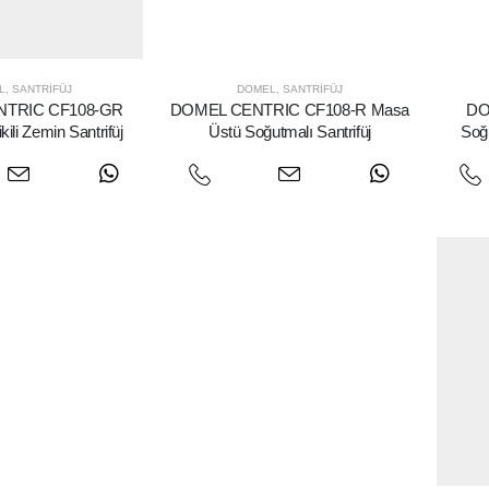
L
,
SANTRIFÜJ
DOMEL
,
SANTRIFÜJ
TRIC CF108-GR
DOMEL CENTRIC CF108-R Masa
DO
ili Zemin Santrifüj
Üstü Soğutmalı Santrifüj
Soğu