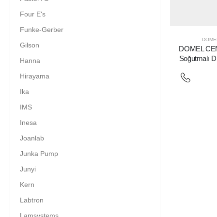
Four E's
Funke-Gerber
DOME
Gilson
DOMEL CEN
Soğutmalı Dik
Hanna
Hirayama
Ika
IMS
Inesa
Joanlab
Junka Pump
Junyi
Kern
Labtron
Lamsystems