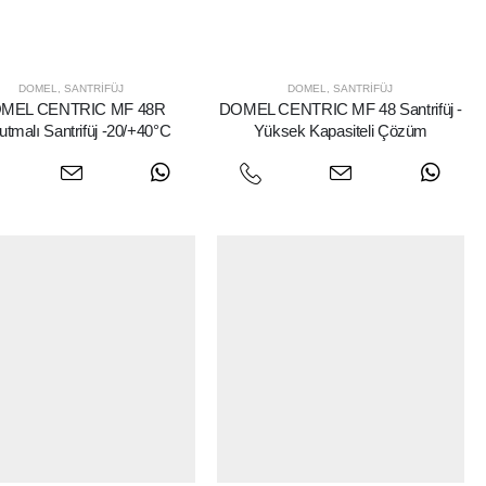
DOMEL
,
SANTRIFÜJ
DOMEL
,
SANTRIFÜJ
MEL CENTRIC MF 48R
DOMEL CENTRIC MF 48 Santrifüj -
tmalı Santrifüj -20/+40°C
Yüksek Kapasiteli Çözüm