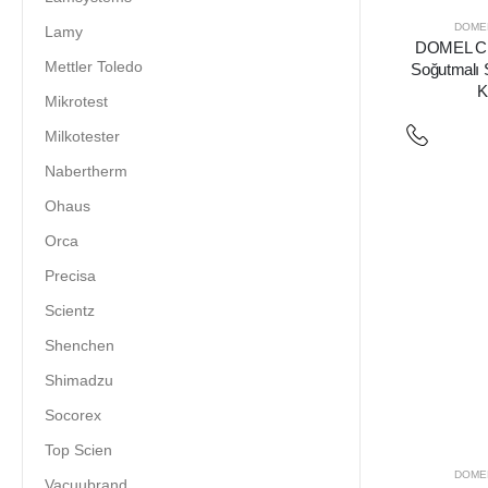
DOME
Lamy
DOMEL C
Mettler Toledo
Soğutmalı S
K
Mikrotest
Milkotester
Nabertherm
Ohaus
Orca
Precisa
Scientz
Shenchen
Shimadzu
Socorex
Top Scien
DOME
Vacuubrand