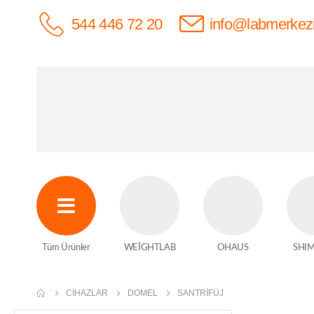
544 446 72 20
info@labmerkez
Tüm Ürünler
WEİGHTLAB
OHAUS
SHI
CIHAZLAR
DOMEL
SANTRIFÜJ