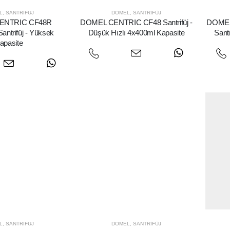
L
,
SANTRIFÜJ
DOMEL
,
SANTRIFÜJ
ENTRIC CF48R
DOMEL CENTRIC CF48 Santrifüj -
DOMEL
antrifüj - Yüksek
Düşük Hızlı 4x400ml Kapasite
Sant
apasite
L
,
SANTRIFÜJ
DOMEL
,
SANTRIFÜJ