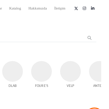
ar
Katalog
Hakkımızda
İletişim
DLAB
FOUR E'S
VELP
ANTECH