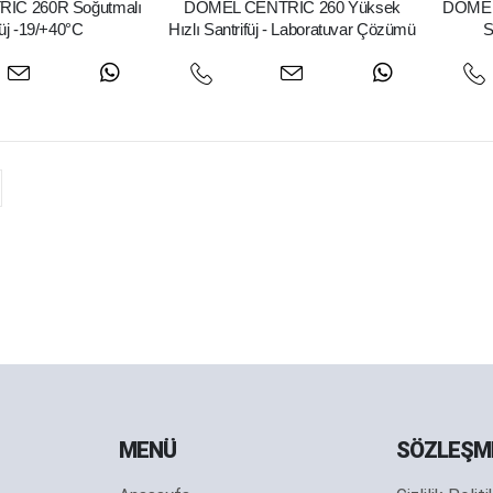
IC 260R Soğutmalı
DOMEL CENTRIC 260 Yüksek
DOMEL
füj -19/+40°C
Hızlı Santrifüj - Laboratuvar Çözümü
S
MENÜ
SÖZLEŞM