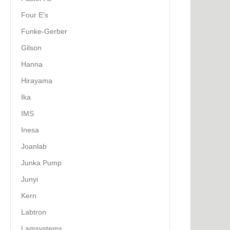
Four E's
Funke-Gerber
Gilson
Hanna
Hirayama
Ika
IMS
Inesa
Joanlab
Junka Pump
Junyi
Kern
Labtron
Lamsystems