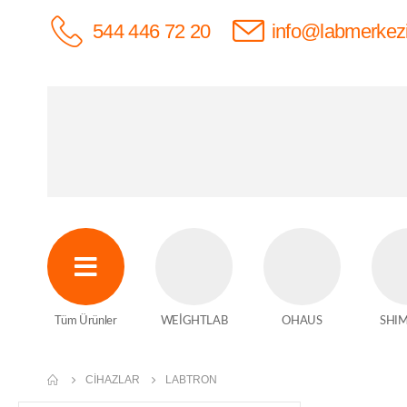
544 446 72 20
info@labmerkez
Tüm Ürünler
WEİGHTLAB
OHAUS
SHI
CIHAZLAR
LABTRON