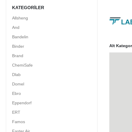
KATEGORILER
Allsheng
And
Bandelin
Alt Kategor
Binder
Brand
ChemiSafe
Dlab
Domel
Ebro
Eppendorf
ERT
Famos
Faster Air