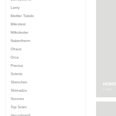
Lamy
Mettler Toledo
Mikrotest
Milkotester
Nabertherm
Ohaus
Orca
Precisa
Scientz
Shenchen
HOMO
2
ÜRÜN
Shimadzu
Socorex
Top Scien
Vacuubrand