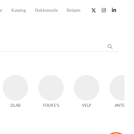
ar
Katalog
Hakkımızda
İletişim
DLAB
FOUR E'S
VELP
ANTECH