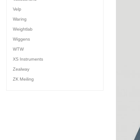
Velp
Waring
Weightlab
Wiggens
WTW
XS Instruments
Zealway
ZK Meiling