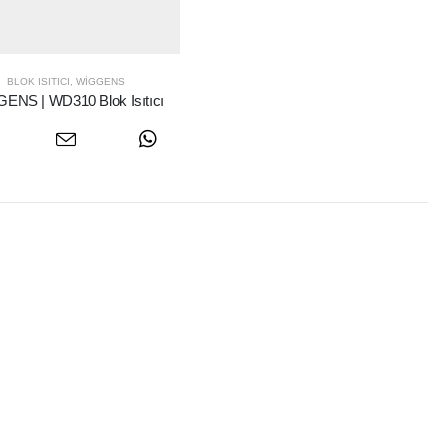
BLOK ISITICI
,
WIGGENS
ENS | WD310 Blok Isıtıcı