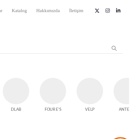
ar
Katalog
Hakkımızda
İletişim
DLAB
FOUR E'S
VELP
ANTECH