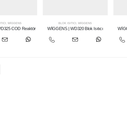
ITICI
,
WIGGENS
BLOK ISITICI
,
WIGGENS
D325 COD Reaktör
WİGGENS | WD320 Blok Isıtıcı
WİGG