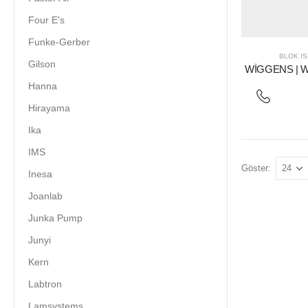
Four E's
Funke-Gerber
BLOK IS
Gilson
WİGGENS | W
Hanna
Hirayama
Ika
IMS
Göster:
Inesa
Joanlab
Junka Pump
Junyi
Kern
Labtron
Lamsystems