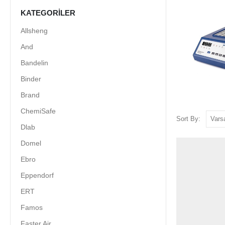
KATEGORILER
Allsheng
And
Bandelin
Binder
Brand
ChemiSafe
Sort By:
Dlab
Domel
Ebro
Eppendorf
ERT
Famos
Faster Air