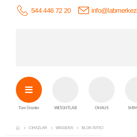
544 446 72 20
info@labmerkez
Tüm Ürünler
WEİGHTLAB
OHAUS
SHI
CIHAZLAR
WIGGENS
BLOK ISITICI