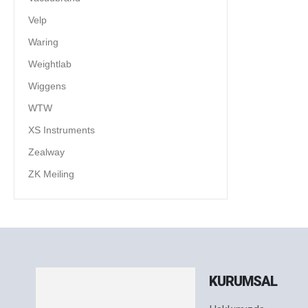
Velp
Waring
Weightlab
Wiggens
WTW
XS Instruments
Zealway
ZK Meiling
KURUMSAL