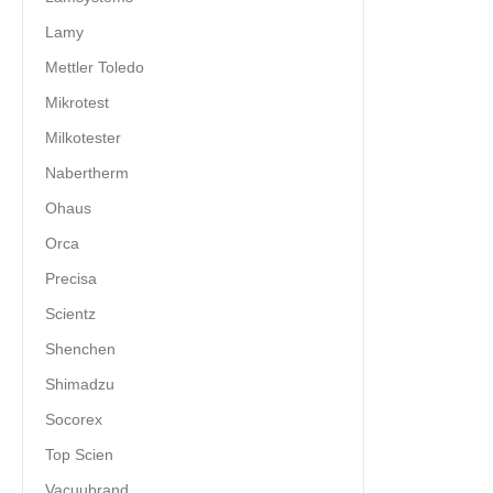
Lamy
Mettler Toledo
Mikrotest
Milkotester
Nabertherm
Ohaus
Orca
Precisa
Scientz
Shenchen
Shimadzu
Socorex
Top Scien
Vacuubrand