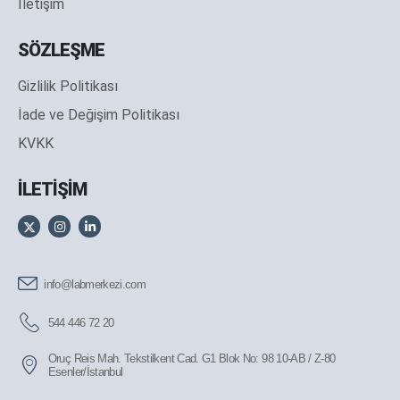
İletişim
SÖZLEŞME
Gizlilik Politikası
İade ve Değişim Politikası
KVKK
İLETİŞİM
info@labmerkezi.com
544 446 72 20
Oruç Reis Mah. Tekstilkent Cad. G1 Blok No: 98 10-AB / Z-80
Esenler/İstanbul