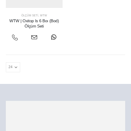
ÖLÇÜM SETI
,
WTW
WTW | Oxitop Is 6 Boı (Bod)
Ölçüm Seti