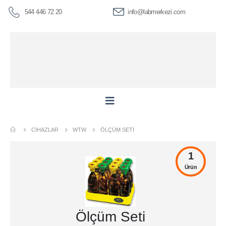
544 446 72 20
info@labmerkezi.com
CIHAZLAR
WTW
ÖLÇÜM SETI
1
Ürün
Ölçüm Seti