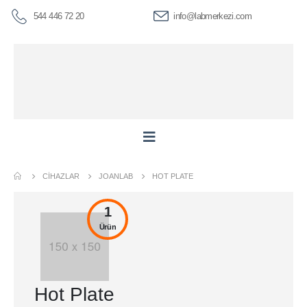
544 446 72 20
info@labmerkezi.com
CIHAZLAR
JOANLAB
HOT PLATE
1
Ürün
Hot Plate