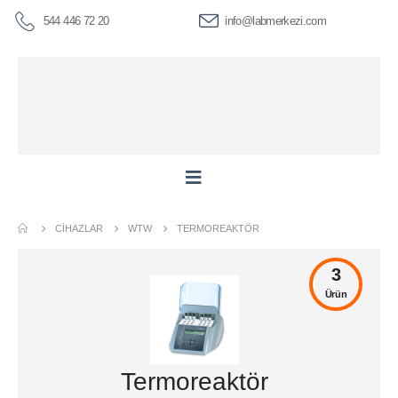
544 446 72 20
info@labmerkezi.com
CIHAZLAR
WTW
TERMOREAKTÖR
3
Ürün
Termoreaktör